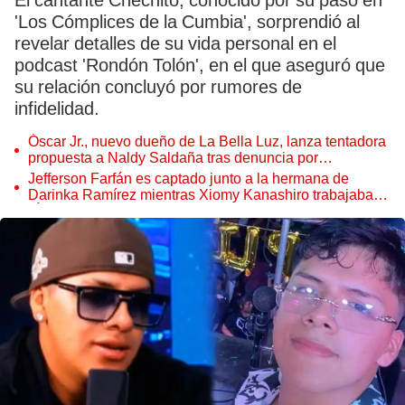
El cantante Chechito, conocido por su paso en
'Los Cómplices de la Cumbia', sorprendió al
revelar detalles de su vida personal en el
podcast 'Rondón Tolón', en el que aseguró que
su relación concluyó por rumores de
infidelidad.
Óscar Jr., nuevo dueño de La Bella Luz, lanza tentadora
propuesta a Naldy Saldaña tras denuncia por
tocamientos
Jefferson Farfán es captado junto a la hermana de
Darinka Ramírez mientras Xiomy Kanashiro trabajaba:
“Él tiene sus…”