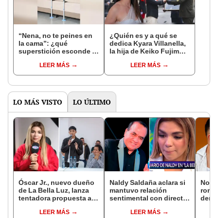
“Nena, no te peines en
¿Quién es y a qué se
la cama”: ¿qué
dedica Kyara Villanella,
superstición esconde la
la hija de Keiko Fujimori
famosa frase de los
que le dio la contra a
LEER MÁS
LEER MÁS
Enanitos Verdes?
nivel nacional?
LO MÁS VISTO
LO ÚLTIMO
Óscar Jr., nuevo dueño
Naldy Saldaña aclara si
Novi
de La Bella Luz, lanza
mantuvo relación
rompe
tentadora propuesta a
sentimental con director
denu
Naldy Saldaña tras
de La Bella Luz tras
exdir
LEER MÁS
LEER MÁS
denuncia por
denunciarlo por
Luz: 