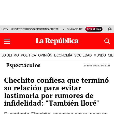
HOY
UNIVERSITARIO VS SPORTING CRISTAL
SINUANO RESULTADOS HOY
CA
LO ÚLTIMO
POLÍTICA
OPINIÓN
ECONOMÍA
SOCIEDAD
MUNDO
CIE
Espectáculos
24 Ene 2025 | 16:47 h
Chechito confiesa que terminó
su relación para evitar
lastimarla por rumores de
infidelidad: "También lloré"