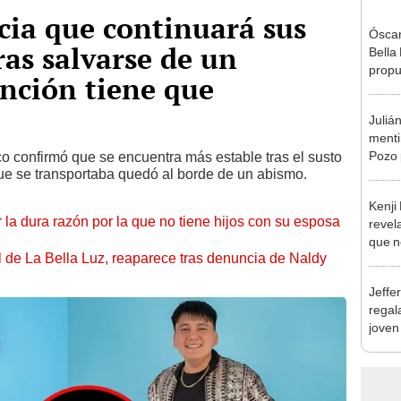
cia que continuará sus
Óscar
ras salvarse de un
Bella
propu
unción tiene que
tras 
tocam
Juliá
tipo d
mentir
Pozo 
sco confirmó que se encuentra más estable tras el susto
ue se transportaba quedó al borde de un abismo.
no, n
Kenji
 la dura razón por la que no tiene hijos con su esposa
revela
que n
 de La Bella Luz, reaparece tras denuncia de Naldy
espos
proces
Jeffe
regal
joven
hago 