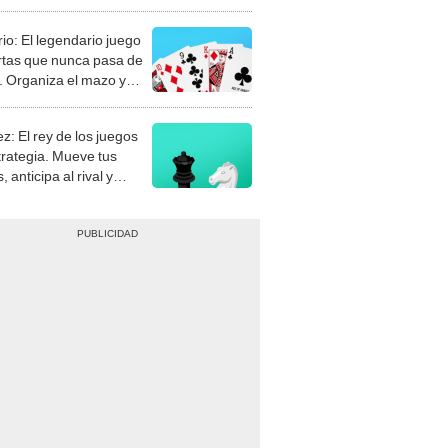
rio: El legendario juego
rtas que nunca pasa de
 Organiza el mazo y
stra tu habilidad.
z: El rey de los juegos
trategia. Mueve tus
, anticipa al rival y
gue el jaque mate.