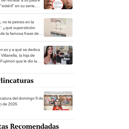
estéril" en su serie,
ó Andrea San Martín
, no te peines en la
: ¿qué superstición
de la famosa frase de
nanitos Verdes?
n es y a qué se dedica
Villanella, la hija de
Fujimori que le dio la
 a nivel nacional?
lincaturas
ncatura del domingo 9 de
o de 2026
tas Recomendadas