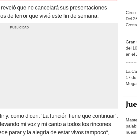
reveló que no cancelará sus presentaciones
Circo
s de terror que vivió este fin de semana.
Del 2
Costa
Gran 
del 10
en el
La Ca
17 de 
Mega 
Ju
 y, como dicen: ‘La función tiene que continuar’,
Maste
llevando mi voz y mi canto a todos los rincones
palab
de parar y la alegría de estar vivos tampoco”,
nuest