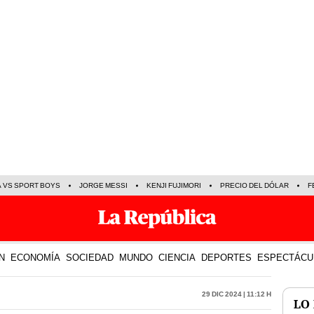
A VS SPORT BOYS
JORGE MESSI
KENJI FUJIMORI
PRECIO DEL DÓLAR
F
N
ECONOMÍA
SOCIEDAD
MUNDO
CIENCIA
DEPORTES
ESPECTÁCU
29 Dic 2024 | 11:12 h
LO