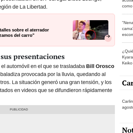
como "
gión de La Libertad.
revel
“Nena
cama”
alles sobre el aterrador
escon
nzamos del carro"
los E
¿Quié
 sus presentaciones
Kyara 
Keiko 
el automóvil en el que se trasladaba
Bill Orosco
contra
sbaladiza provocada por la lluvia, quedando al
Car
ros. La situación generó una gran tensión, y los
ptados en videos que se difundieron rápidamente
Carli
agost
No