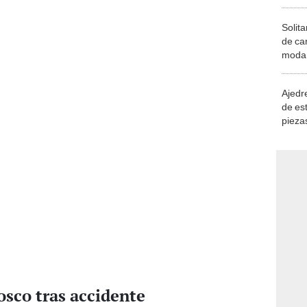
Solita
de ca
moda.
demue
Ajedre
de es
piezas
consi
sco tras accidente