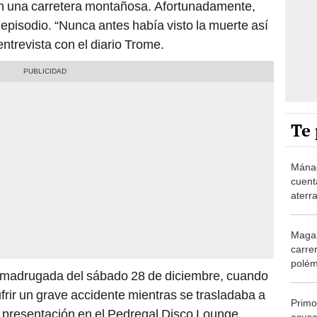
l en una carretera montañosa. Afortunadamente,
o episodio. “Nunca antes había visto la muerte así
entrevista con el diario Trome.
Te 
Mánag
cuenta
aterr
sufri
carro
Magal
carrer
polém
a madrugada del sábado 28 de diciembre, cuando
debem
frir un grave accidente mientras se trasladaba a
Primo
 su presentación en el Pedregal Disco Lounge,
acusa