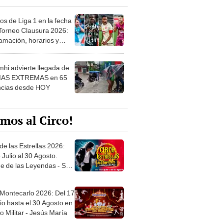
os de Liga 1 en la fecha
 Torneo Clausura 2026:
amación, horarios y
 ver
hi advierte llegada de
IAS EXTREMAS en 65
ncias desde HOY
mos al Circo!
de las Estrellas 2026:
 Julio al 30 Agosto.
e de las Leyendas - San
l
 Montecarlo 2026: Del 17
io hasta el 30 Agosto en
o Militar - Jesús María