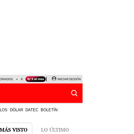
ERIADOS
KEIKO FUJIMORI
NALDY SALDAÑA
INICIAR SESIÓN
JAVIER MILEI
PARTIDOS DE
LOS
DÓLAR
DATEC
BOLETÍN
 MÁS VISTO
LO ÚLTIMO