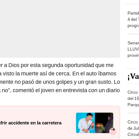
Partid
4 del
progr
dónde
Senam
LLUV
provi
er a Dios por esta segunda oportunidad que me
 visto la muerte así de cerca. En el auto íbamos
¡Va
zmente no pasó de unos golpes y un gran susto. Lo
a no”, comentó el joven en entrevista con un diario
Circo 
del 15
Parqu
Migue
Circo
frir accidente en la carretera
de Jul
Círcul