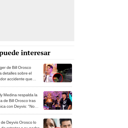
puede interesar
er de Bill Orosco
 detalles sobre el
ador accidente que
eron: “Nos lanzamos del
"
y Medina respalda la
a de Bill Orosco tras
ica con Deyvis: “No
os ser mezquinos”
 de Deyvis Orosco lo
 de retratar a su padre