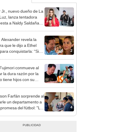
 Jr., nuevo dueño de La
 Luz, lanza tentadora
1
esta a Naldy Saldaña
denuncia por
ientos: “Va a haber otro
n Alexander revela la
e ley”
a que le dijo a Ethel
2
para conquistarla: “Si
o hubiéramos salido”
 Fujimori conmueve al
r la dura razón por la
3
o tiene hijos con su
a Erika Muñóz: "El
o judicial"
rson Farfán sorprende al
arle un departamento a
4
 promesa del fútbol: "Lo
de corazón"