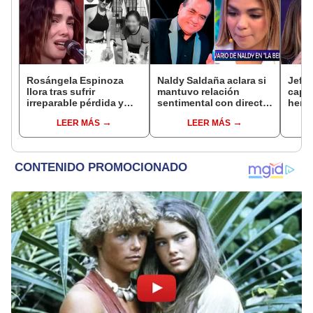
Rosángela Espinoza
Naldy Saldaña aclara si
Jeffe
llora tras sufrir
mantuvo relación
capta
irreparable pérdida y
sentimental con director
herm
comparte desgarrador
de La Bella Luz tras
Ramí
LEER MÁS
LEER MÁS
mensaje: "Descansa en
denunciarlo por
Kanas
paz, mi bebé"
tocamientos: “Me
tien
parece muy bajo”