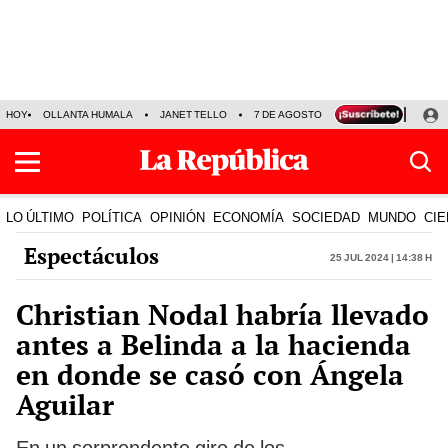
HOY
OLLANTA HUMALA
JANET TELLO
7 DE AGOSTO
TINKA RESULTADOS
LO ÚLTIMO
POLÍTICA
OPINIÓN
ECONOMÍA
SOCIEDAD
MUNDO
CIE
Espectáculos
25 Jul 2024 | 14:38 h
Christian Nodal habría llevado
antes a Belinda a la hacienda
en donde se casó con Ángela
Aguilar