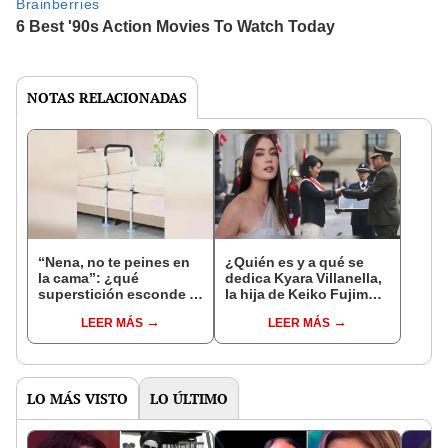
NOTAS RELACIONADAS
“Nena, no te peines en
¿Quién es y a qué se
la cama”: ¿qué
dedica Kyara Villanella,
superstición esconde la
la hija de Keiko Fujimori
famosa frase de los
que le dio la contra a
LEER MÁS
LEER MÁS
Enanitos Verdes?
nivel nacional?
LO MÁS VISTO
LO ÚLTIMO