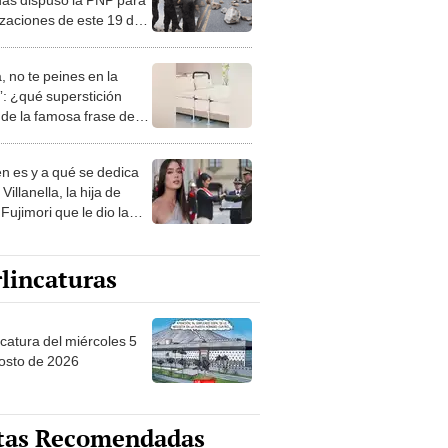
izaciones de este 19 de
, no te peines en la
: ¿qué superstición
de la famosa frase de
nanitos Verdes?
n es y a qué se dedica
Villanella, la hija de
Fujimori que le dio la
 a nivel nacional?
lincaturas
ncatura del miércoles 5
osto de 2026
tas Recomendadas