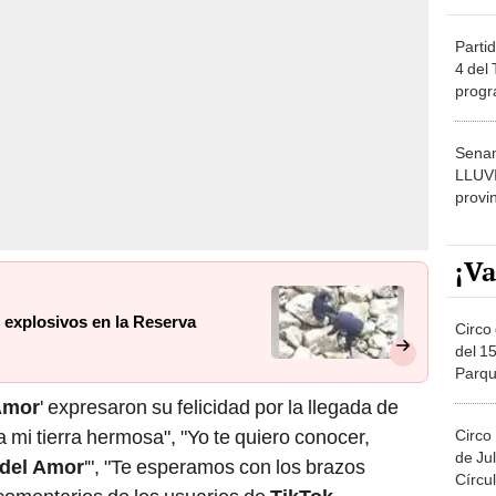
Partid
4 del
progr
dónde
Senam
LLUV
provi
¡Va
 explosivos en la Reserva
Circo 
del 15
Parqu
Migue
 Amor
' expresaron su felicidad por la llegada de
a mi tierra hermosa", "Yo te quiero conocer,
Circo
de Jul
 del Amor
'", "Te esperamos con los brazos
Círcul