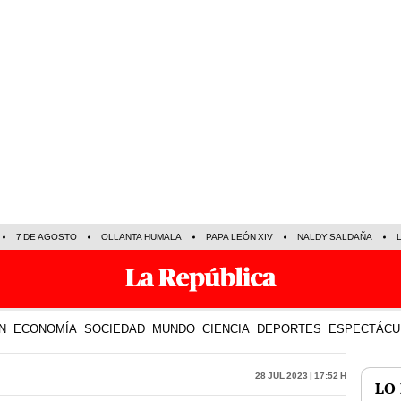
7 DE AGOSTO
OLLANTA HUMALA
PAPA LEÓN XIV
NALDY SALDAÑA
N
ECONOMÍA
SOCIEDAD
MUNDO
CIENCIA
DEPORTES
ESPECTÁCU
28 Jul 2023 | 17:52 h
LO