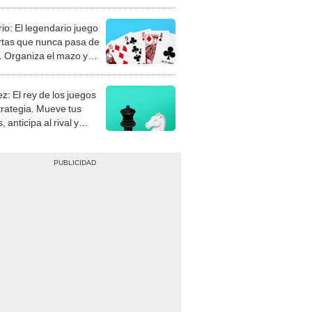
rio: El legendario juego
rtas que nunca pasa de
 Organiza el mazo y
stra tu habilidad.
z: El rey de los juegos
trategia. Mueve tus
, anticipa al rival y
gue el jaque mate.