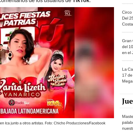
s comentarios de los usuarios de
TikTok
.
Circo
Del 2
Costa
Gran 
del 10
en el
La Ca
17 de 
Mega 
Ju
Maste
palab
 en Ica junto a otros artistas. Foto: Chicho Producciones/Facebook
nuest