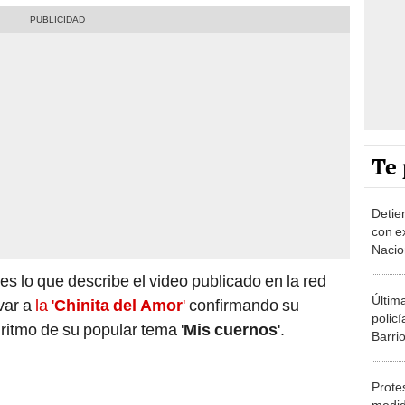
Te 
Detie
con e
Nacio
, es lo que describe el video publicado en la red
Última
var a
la '
Chinita del Amor
'
confirmando su
polic
 ritmo de su popular tema '
Mis cuernos
'.
Barri
Prote
medid