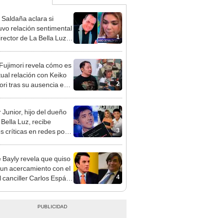
 Saldaña aclara si
vo relación sentimental
1
irector de La Bella Luz
denunciarlo por
ientos: “Me parece muy
 Fujimori revela cómo es
tual relación con Keiko
2
ori tras su ausencia en
entos: "Mi familia es
 mi suegra..."
 Junior, hijo del dueño
 Bella Luz, recibe
3
s críticas en redes por
de Naldy Saldaña:
ador”
 Bayly revela que quiso
 un acercamiento con el
4
l canciller Carlos Espá y
ca por qué no ocurrió