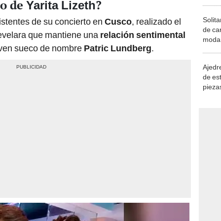
io de
?
Yarita Lizeth
Solita
istentes de su concierto en
Cusco
, realizado el
de ca
revelara que mantiene una
relación sentimental
moda.
oven sueco de nombre
Patric Lundberg
.
demue
Ajedre
de es
piezas
consi