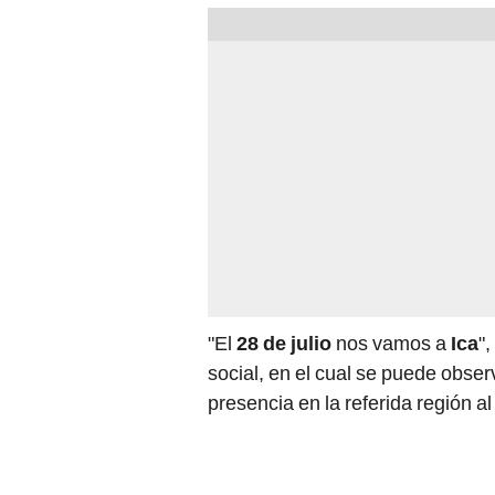
"El
28 de julio
nos vamos a
Ica
"
social, en el cual se puede obser
presencia en la referida región al