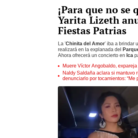
¡Para que no se 
Yarita Lizeth an
Fiestas Patrias
La '
Chinita del Amor
' iba a brindar 
realizará en la explanada del
Parque
Ahora ofrecerá un concierto en
Ica
p
Muere Víctor Angobaldo, expareja 
Naldy Saldaña aclara si mantuvo re
denunciarlo por tocamientos: “Me 