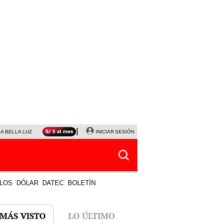
LA BELLA LUZ
MAGALY MEDINA
INICIAR SESIÓN
SINUANO RESULTADOS HOY
JANET TELLO
LOS
DÓLAR
DATEC
BOLETÍN
 MÁS VISTO
LO ÚLTIMO