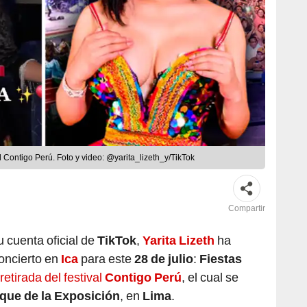
val Contigo Perú. Foto y video: @yarita_lizeth_y/TikTok
Compartir
u cuenta oficial de
TikTok
,
Yarita Lizeth
ha
concierto en
Ica
para este
28 de julio
:
Fiestas
retirada del festival
Contigo Perú
, el cual se
que de la Exposición
, en
Lima
.