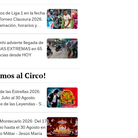
os de Liga 1 en la fecha
 Torneo Clausura 2026:
amación, horarios y
 ver
hi advierte llegada de
IAS EXTREMAS en 65
ncias desde HOY
mos al Circo!
de las Estrellas 2026:
 Julio al 30 Agosto.
e de las Leyendas - San
l
 Montecarlo 2026: Del 17
io hasta el 30 Agosto en
o Militar - Jesús María