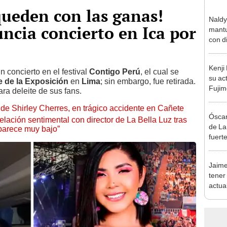
queden con las ganas!
Naldy
uncia concierto en Ica por
mantu
con d
tras 
tocam
Kenji
bajo”
un concierto en el festival
Contigo Perú
, el cual se
su ac
 de la Exposición
en
Lima
; sin embargo, fue retirada.
Fujim
ara deleite de sus fans.
los ev
de Shirley Cherres, en trágico accidente en Cañete
Érika,
Óscar
lación sentimental con director de La Bella Luz tras
de La
parece muy bajo”
fuerte
caso 
“Apañ
Jaime
tener
actua
expli