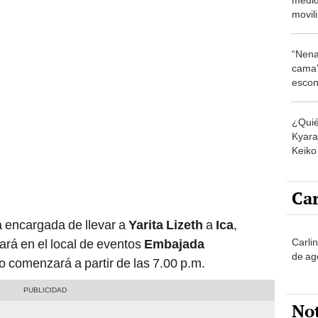
movil
julio?
“Nena
cama”
escon
los E
¿Quié
Kyara 
Keiko 
contra
Car
 encargada de llevar a
Yarita Lizeth
a
Ica
,
Carli
zará en el local de eventos
Embajada
de ag
lo comenzará a partir de las 7.00 p.m.
No