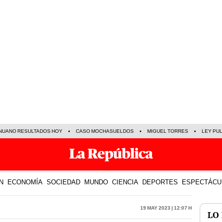
NUANO RESULTADOS HOY
CASO MOCHASUELDOS
MIGUEL TORRES
LEY PU
N
ECONOMÍA
SOCIEDAD
MUNDO
CIENCIA
DEPORTES
ESPECTÁCU
19 May 2023 | 12:07 h
LO