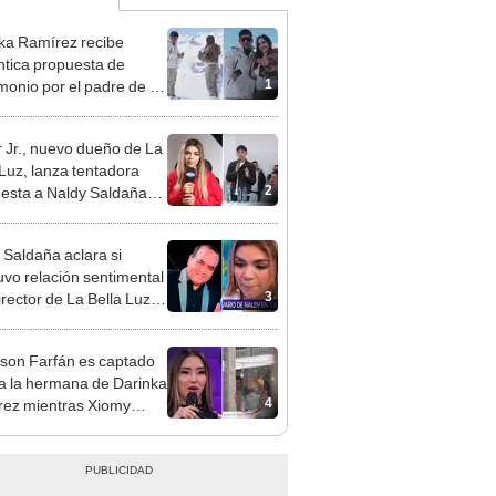
ka Ramírez recibe
tica propuesta de
1
monio por el padre de su
"Entre nervios, lágrimas
hísima felicidad"
 Jr., nuevo dueño de La
 Luz, lanza tentadora
2
esta a Naldy Saldaña
denuncia por
ientos: “Va a haber otro
 Saldaña aclara si
e ley”
vo relación sentimental
3
irector de La Bella Luz
denunciarlo por
ientos: “Me parece muy
rson Farfán es captado
 a la hermana de Darinka
4
ez mientras Xiomy
hiro trabajaba: “Él tiene
”