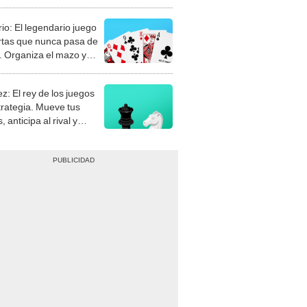
rio: El legendario juego
rtas que nunca pasa de
 Organiza el mazo y
stra tu habilidad.
z: El rey de los juegos
trategia. Mueve tus
, anticipa al rival y
gue el jaque mate.