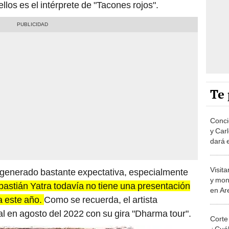
llos es el intérprete de "Tacones rojos".
Te 
Conci
y Car
dará e
Cerv
Visit
a generado bastante expectativa, especialmente
y mon
astián Yatra todavía no tiene una presentación
en Ar
a este año.
Como se recuerda, el artista
al en agosto del 2022 con su gira "Dharma tour".
Corte
¿Cuále