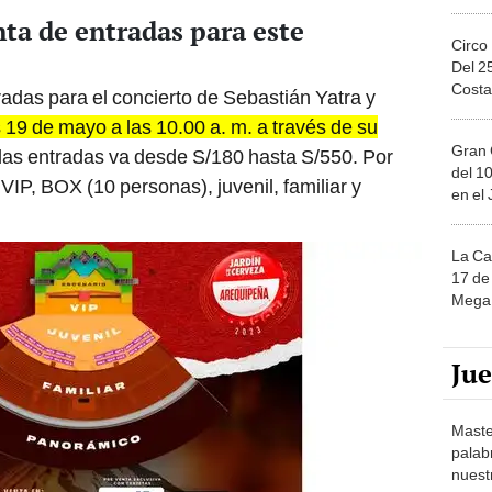
nta de entradas para este
Circo
Del 2
Costa
tradas para el concierto de Sebastián Yatra y
s 19 de mayo a las 10.00 a. m. a través de su
Gran 
e las entradas va desde S/180 hasta S/550. Por
del 10
 VIP, BOX (10 personas), juvenil, familiar y
en el
La Ca
17 de 
Mega 
Ju
Maste
palab
nuest