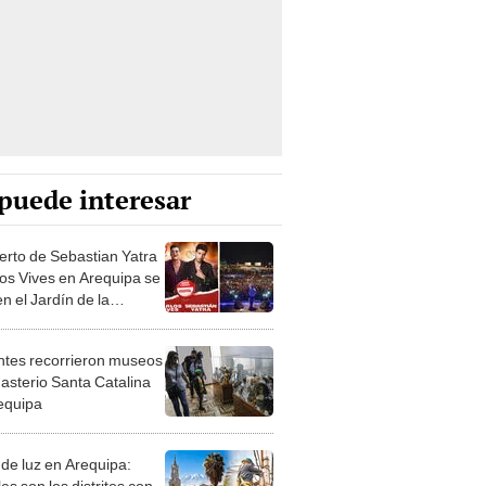
puede interesar
erto de Sebastian Yatra
los Vives en Arequipa se
n el Jardín de la
eza
antes recorrieron museos
asterio Santa Catalina
equipa
 de luz en Arequipa:
s son los distritos con