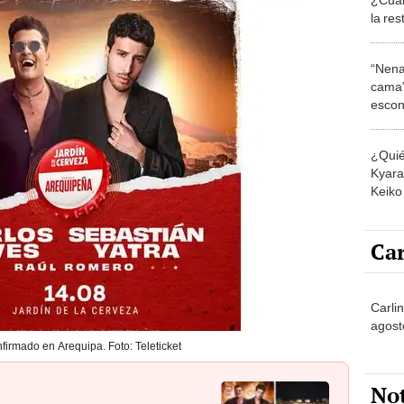
la res
mayo
“Nena
cama”
escon
los E
¿Quié
Kyara 
Keiko 
contra
Car
Carlin
agost
firmado en Arequipa. Foto: Teleticket
No