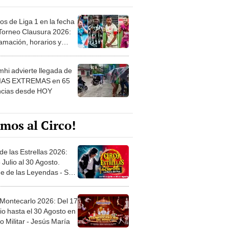
os de Liga 1 en la fecha
 Torneo Clausura 2026:
amación, horarios y
 ver
hi advierte llegada de
IAS EXTREMAS en 65
ncias desde HOY
mos al Circo!
de las Estrellas 2026:
 Julio al 30 Agosto.
e de las Leyendas - San
l
 Montecarlo 2026: Del 17
io hasta el 30 Agosto en
o Militar - Jesús María