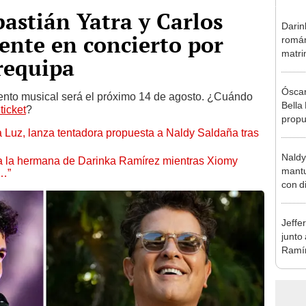
astián Yatra y Carlos
Darin
sente en concierto por
román
matri
requipa
hija: 
y muc
Óscar
ento musical será el próximo 14 de agosto. ¿Cuándo
Bella
ticket
?
propu
a Luz, lanza tentadora propuesta a Naldy Saldaña tras
tras 
tocam
Naldy
tipo d
 a la hermana de Darinka Ramírez mientras Xiomy
mantu
s…”
con d
tras 
tocam
Jeffe
bajo”
junto
Ramír
Kanas
sus…