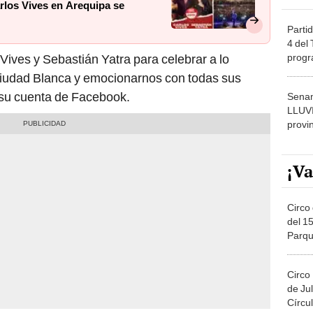
rlos Vives en Arequipa se
Partid
4 del
progr
Vives y Sebastián Yatra para celebrar a lo
dónde
 Ciudad Blanca y emocionarnos con todas sus
n su cuenta de Facebook.
Senam
LLUV
provi
¡Va
Circo 
del 15
Parqu
Migue
Circo
de Jul
Círcul