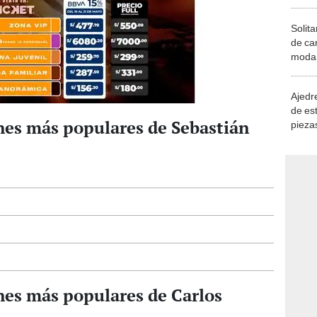
Solita
de ca
moda.
demue
Ajedre
de es
nes más populares de Sebastián
piezas
consi
nes más populares de Carlos