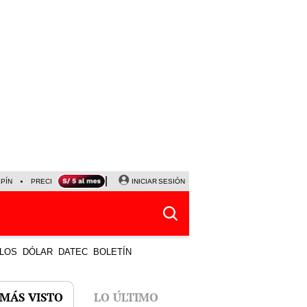
LPÍN
PRECIO DEL DÓLAR
CORTE DE LUZ
INICIAR SESIÓN
VIERNES 7 DE AGOSTO
ALBER
LOS
DÓLAR
DATEC
BOLETÍN
 MÁS VISTO
LO ÚLTIMO