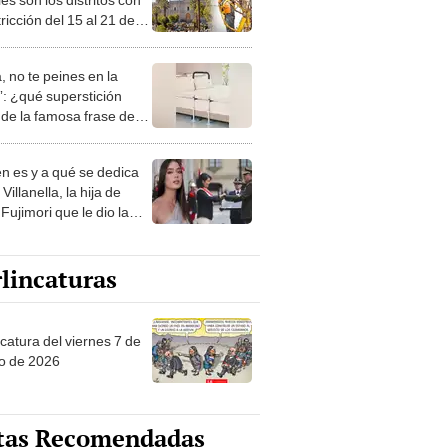
tricción del 15 al 21 de
?
, no te peines en la
: ¿qué superstición
de la famosa frase de
nanitos Verdes?
n es y a qué se dedica
Villanella, la hija de
Fujimori que le dio la
 a nivel nacional?
lincaturas
catura del viernes 7 de
o de 2026
tas Recomendadas