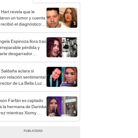
 Hart revela que le
taron un tumor y cuenta
1
recibió el diagnóstico:
res muy fuertes..."
gela Espinoza llora tras
 irreparable pérdida y
2
rte desgarrador
je: "Descansa en paz,
bé"
 Saldaña aclara si
vo relación sentimental
3
irector de La Bella Luz
denunciarlo por
ientos: “Me parece muy
rson Farfán es captado
 a la hermana de Darinka
4
ez mientras Xiomy
hiro trabajaba: “Él tiene
”