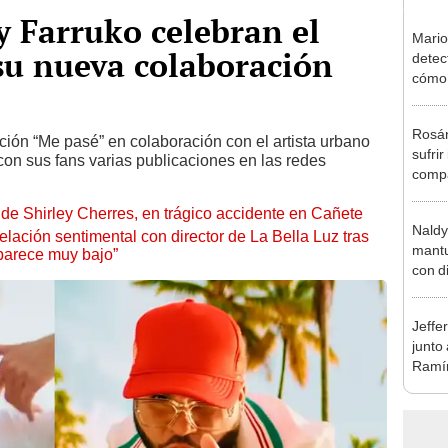
y Farruko celebran el
Mario
su nueva colaboración
detec
cómo 
"Dolo
Rosán
ción “Me pasé” en colaboración con el artista urbano
sufrir
con sus fans varias publicaciones en las redes
compa
mensa
de Shirley Cherres, en trágico accidente en Cañete
mi be
Naldy
lación sentimental con director de La Bella Luz tras
mantu
parece muy bajo”
con d
tras 
tocam
Jeffe
bajo”
junto
Ramír
Kanas
sus…