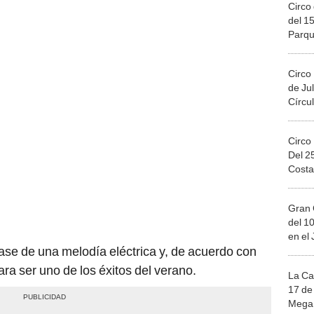
Circo 
del 15
Parqu
Migue
Circo
de Jul
Círcul
Circo
Del 2
Costa
Gran 
del 10
en el
base de una melodía eléctrica y, de acuerdo con
ra ser uno de los éxitos del verano.
La Ca
17 de 
Mega 