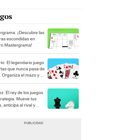
egos
rgrama: ¡Descubre las
ras escondidas en
ro Mastergrama!
rio: El legendario juego
rtas que nunca pasa de
 Organiza el mazo y
stra tu habilidad.
z: El rey de los juegos
trategia. Mueve tus
, anticipa al rival y
gue el jaque mate.