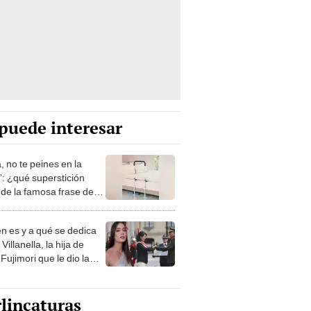
puede interesar
, no te peines en la
: ¿qué superstición
de la famosa frase de
nanitos Verdes?
n es y a qué se dedica
Villanella, la hija de
Fujimori que le dio la
 a nivel nacional?
lincaturas