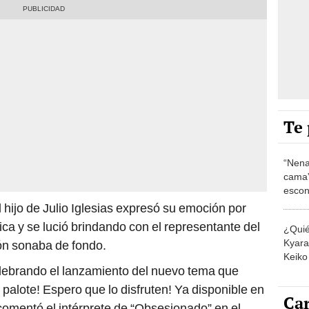
Te 
“Nena
cama”
escon
los E
l hijo de Julio Iglesias expresó su emoción por
ica y se lució brindando con el representante del
¿Quié
Kyara 
ón sonaba de fondo.
Keiko 
lebrando el lanzamiento del nuevo tema que
contra
palote! Espero que lo disfruten! Ya disponible en
Car
 comentó el intérprete de “Obsesionado” en el