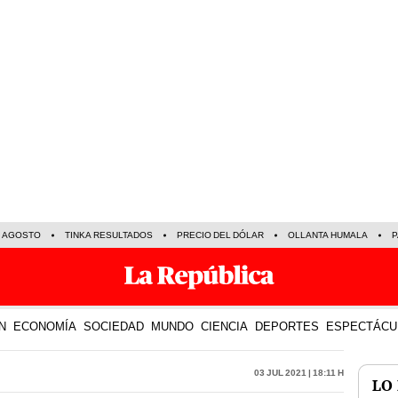
E AGOSTO
TINKA RESULTADOS
PRECIO DEL DÓLAR
OLLANTA HUMALA
P
N
ECONOMÍA
SOCIEDAD
MUNDO
CIENCIA
DEPORTES
ESPECTÁCU
03 Jul 2021 | 18:11 h
LO