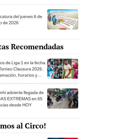
ncatura del jueves 6 de
o de 2026
tas Recomendadas
os de Liga 1 en la fecha
 Torneo Clausura 2026:
amación, horarios y
 ver
hi advierte llegada de
IAS EXTREMAS en 65
ncias desde HOY
mos al Circo!