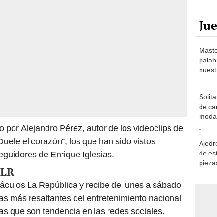
Ju
Maste
palab
nuest
Solita
de ca
moda.
demue
do por Alejandro Pérez, autor de los videoclips de
Duele el corazón”, los que han sido vistos
Ajedre
de es
seguidores de Enrique Iglesias.
piezas
 LR
consi
táculos La República y recibe de lunes a sábado
cias más resaltantes del entretenimiento nacional
mas que son tendencia en las redes sociales.