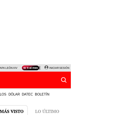
APA LEÓN XIV
NALDY SALDAÑA
INICIAR SESIÓN
LA BELLA LUZ
MAGALY MEDINA
HORÓS
LOS
DÓLAR
DATEC
BOLETÍN
 MÁS VISTO
LO ÚLTIMO