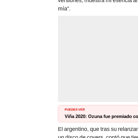
versiones, muestra mi esencia al 
mía”.
PUEDES VER
Viña 2020: Ozuna fue premiado con
El argentino, que tras su relanz
un disco de covers, contó que ti