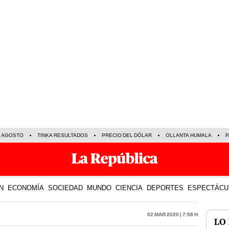
E AGOSTO
TINKA RESULTADOS
PRECIO DEL DÓLAR
OLLANTA HUMALA
P
N
ECONOMÍA
SOCIEDAD
MUNDO
CIENCIA
DEPORTES
ESPECTÁCU
02 Mar 2020 | 7:58 h
LO