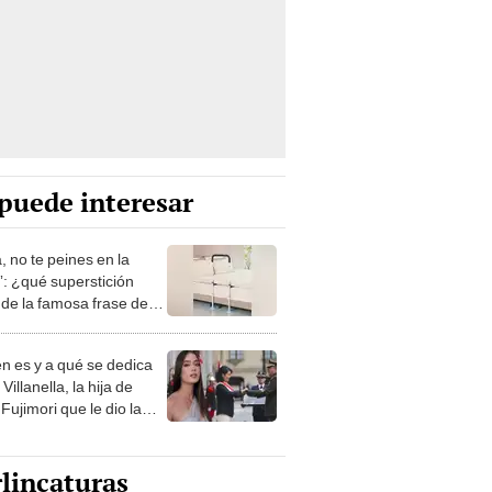
puede interesar
, no te peines en la
: ¿qué superstición
de la famosa frase de
nanitos Verdes?
n es y a qué se dedica
Villanella, la hija de
Fujimori que le dio la
 a nivel nacional?
lincaturas