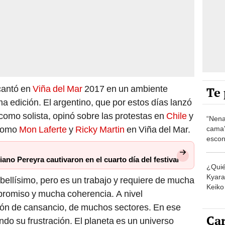
antó en
Viña del Mar
2017 en un ambiente
Te 
tima edición. El argentino, que por estos días lanzó
omo solista, opinó sobre las protestas en
Chile
y
“Nena
 como
Mon Laferte
y
Ricky Martin
en Viña del Mar.
cama”
escon
los E
ano Pereyra cautivaron en el cuarto día del festival
¿Quié
Kyara 
y bellísimo, pero es un trabajo y requiere de mucha
Keiko 
romiso y mucha coherencia. A nivel
contra
ón de cansancio, de muchos sectores. En ese
Car
ndo su frustración. El planeta es un universo