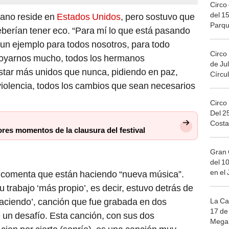
Circo 
del 15
cano reside en
Estados Unidos
, pero sostuvo que
Parqu
deberían tener eco. “Para mí lo que está pasando
Migue
un ejemplo para todos nosotros, para todo
Circo
oyarnos mucho, todos los hermanos
de Jul
tar más unidos que nunca, pidiendo en paz,
Círcul
iolencia, todos los cambios que sean necesarios
Circo
Del 2
Costa
ores momentos de la clausura del festival
Gran 
del 10
en el
 comenta que están haciendo “nueva música”.
u trabajo ‘más propio’, es decir, estuvo detrás de
aciendo’, canción que fue grabada en dos
La Ca
17 de 
 un desafío. Esta canción, con sus dos
Mega 