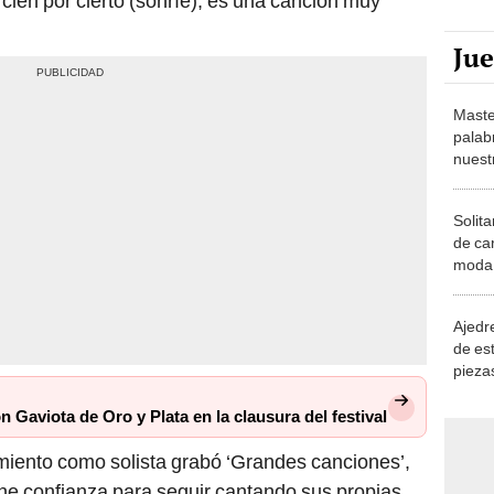
cien por cierto (sonríe), es una canción muy
Ju
Maste
palab
nuest
Solita
de ca
moda.
demue
Ajedre
de es
piezas
consi
 Gaviota de Oro y Plata en la clausura del festival
amiento como solista grabó ‘Grandes canciones’,
ene confianza para seguir cantando sus propias