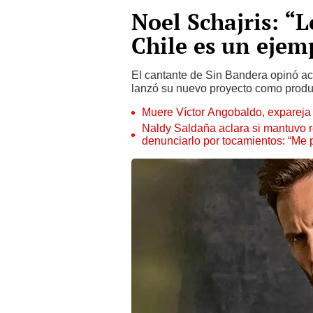
Noel Schajris: “
Chile es un ejem
El cantante de Sin Bandera opinó ace
lanzó su nuevo proyecto como product
Muere Víctor Angobaldo, expareja 
Naldy Saldaña aclara si mantuvo re
denunciarlo por tocamientos: “Me 