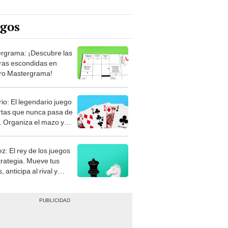
egos
rgrama: ¡Descubre las
ras escondidas en
ro Mastergrama!
rio: El legendario juego
rtas que nunca pasa de
 Organiza el mazo y
stra tu habilidad.
z: El rey de los juegos
trategia. Mueve tus
, anticipa al rival y
gue el jaque mate.