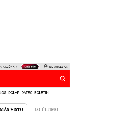
APA LEÓN XIV
NALDY SALDAÑA
INICIAR SESIÓN
LA BELLA LUZ
MAGALY MEDINA
HORÓS
LOS
DÓLAR
DATEC
BOLETÍN
 MÁS VISTO
LO ÚLTIMO