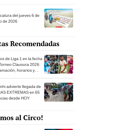
ncatura del jueves 6 de
o de 2026
tas Recomendadas
os de Liga 1 en la fecha
 Torneo Clausura 2026:
amación, horarios y
 ver
hi advierte llegada de
IAS EXTREMAS en 65
ncias desde HOY
mos al Circo!