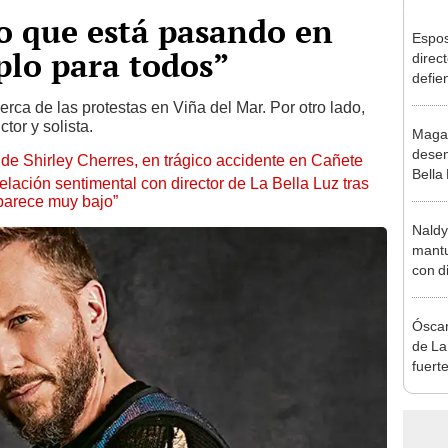
Lo que está pasando en
Espos
plo para todos”
direct
defie
confe
rca de las protestas en Viña del Mar. Por otro lado,
con N
or y solista.
Maga
dos a
desen
de Shirley Cherres, en trágico accidente en Cañete
Bella
lación sentimental con director de La Bella Luz tras
donde
parece muy bajo”
Salda
Naldy
Sánc
mantu
con d
tras 
tocam
Óscar
bajo”
de La
fuerte
caso 
“Apañ