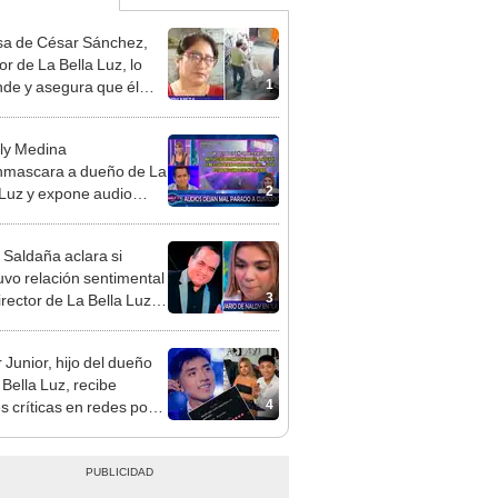
a de César Sánchez,
or de La Bella Luz, lo
1
nde y asegura que él
só relación clandestina
aldy Saldaña: "Hace
ly Medina
ños"
mascara a dueño de La
2
 Luz y expone audio
 le reclama a Naldy
ña por videos con César
 Saldaña aclara si
hez
vo relación sentimental
3
irector de La Bella Luz
denunciarlo por
ientos: “Me parece muy
 Junior, hijo del dueño
 Bella Luz, recibe
4
s críticas en redes por
de Naldy Saldaña:
ador”