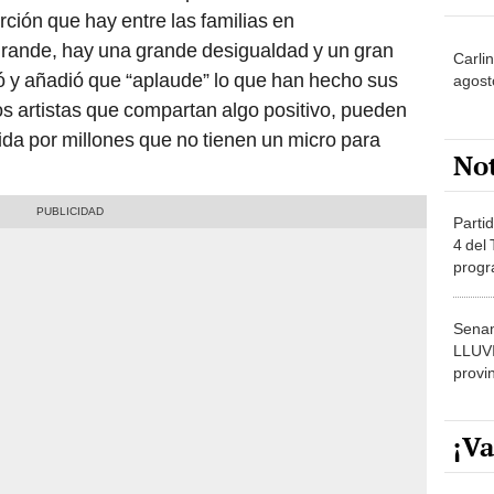
ción que hay entre las familias en
grande, hay una grande desigualdad y un gran
Carli
ó y añadió que “aplaude” lo que han hecho sus
agost
os artistas que compartan algo positivo, pueden
da por millones que no tienen un micro para
No
Partid
4 del
progr
dónde
Senam
LLUV
provi
¡Va