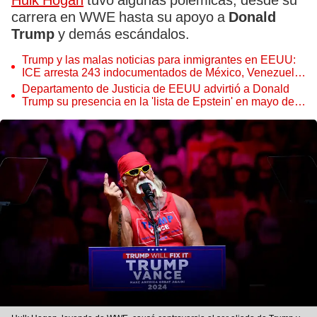
Hulk Hogan
tuvo algunas polémicas, desde su
carrera en WWE hasta su apoyo a
Donald
Trump
y demás escándalos.
Trump y las malas noticias para inmigrantes en EEUU:
ICE arresta 243 indocumentados de México, Venezuela,
España, Perú en Denver
Departamento de Justicia de EEUU advirtió a Donald
Trump su presencia en la 'lista de Epstein' en mayo de
2025, según Wall Street Journal