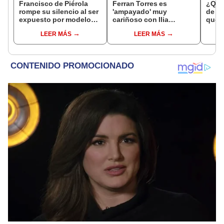
Francisco de Piérola
Ferran Torres es
¿Qui
rompe su silencio al ser
'ampayado' muy
de Ca
expuesto por modelo
cariñoso con Ilia
qué m
trans Javiera Arnillas:
Topuria, luchador de
años
LEER MÁS
LEER MÁS
“El de la foto soy yo, no
artes marciales, y
puedo negarlo”
desata gran revuelo en
redes sociales