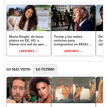
Maria Dingle, de lavar
Trump y las malas
Depa
platos en EE. UU. a
noticias para
Justi
liderar una red de apoyo
inmigrantes en EEUU:
advir
para mujeres peruanas:
ICE arresta 243
su pr
LEER MÁS
LEER MÁS
"Puedes caerte de cara,
indocumentados de
de Ep
pero igual te levantas"
México, Venezuela,
2025,
España, Perú en Denver
Jour
LO MÁS VISTO
LO ÚLTIMO