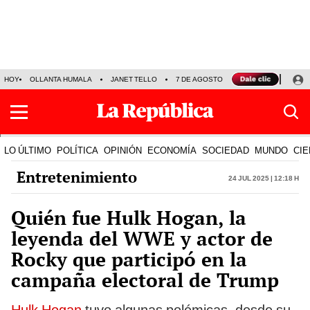
HOY
OLLANTA HUMALA
JANET TELLO
7 DE AGOSTO
TINKA RESULTADOS
LO ÚLTIMO
POLÍTICA
OPINIÓN
ECONOMÍA
SOCIEDAD
MUNDO
CIE
Entretenimiento
24 Jul 2025 | 12:18 h
Quién fue Hulk Hogan, la
leyenda del WWE y actor de
Rocky que participó en la
campaña electoral de Trump