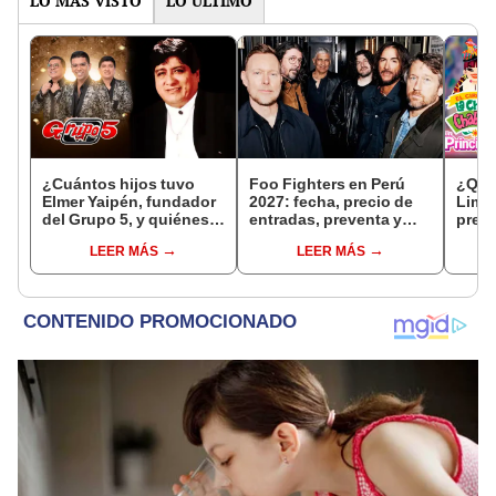
LO MÁS VISTO
LO ÚLTIMO
¿Cuántos hijos tuvo
Foo Fighters en Perú
¿Qué
Elmer Yaipén, fundador
2027: fecha, precio de
Lima
del Grupo 5, y quiénes
entradas, preventa y
preci
no están involucrados
todo sobre el primer
func
LEER MÁS
LEER MÁS
en la industria musical?
concierto de la banda
en el Estadio San
Marcos