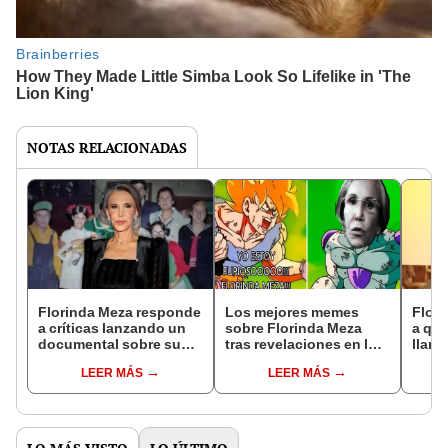
NOTAS RELACIONADAS
Florinda Meza responde
Los mejores memes
Flor
a críticas lanzando un
sobre Florinda Meza
a qui
documental sobre su
tras revelaciones en los
llama
vida: "Se darán cuenta
episodios de la serie de
hijos
LEER MÁS
LEER MÁS
de lo increíble que es"
Chespirito