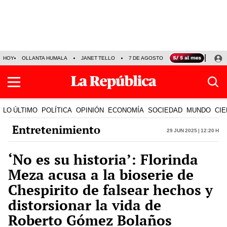
HOY
OLLANTA HUMALA
JANET TELLO
7 DE AGOSTO
TINKA RESULTADOS
LO ÚLTIMO
POLÍTICA
OPINIÓN
ECONOMÍA
SOCIEDAD
MUNDO
CIE
Entretenimiento
29 Jun 2025 | 12:20 h
‘No es su historia’: Florinda
Meza acusa a la bioserie de
Chespirito de falsear hechos y
distorsionar la vida de
Roberto Gómez Bolaños