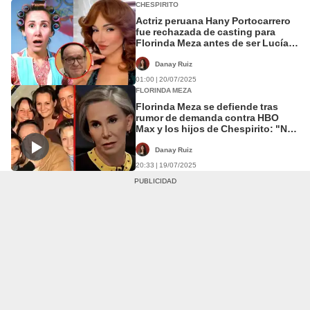
CHESPIRITO
Actriz peruana Hany Portocarrero
fue rechazada de casting para
Florinda Meza antes de ser Lucía
Méndez en 'Chespirito': "La serie
de mi vida"
Danay Ruiz
01:00 | 20/07/2025
FLORINDA MEZA
Florinda Meza se defiende tras
rumor de demanda contra HBO
Max y los hijos de Chespirito: "No
he decidido lo que haré"
Danay Ruiz
20:33 | 19/07/2025