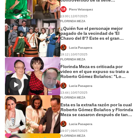
‘Chespirito: Sin querer queriendo'
Piero Velasquez
13:00 | 12/07/2025
FLORINDA MEZA
¿Quién fue el personaje mejor
pagado de la vecindad de 'El
Chavo del 8'? Este es el gran
monto que cobraba por episodio
Lucia Pasapera
19:12 | 10/07/2025
FLORINDA MEZA
Florinda Meza es criticada por
video en el que expuso su trato a
Roberto Gómez Bolaños: "Lo
manipulaba"
Lucia Pasapera
13:44 | 10/07/2025
FLORINDA MEZA
Esta es la extraña razón por la cual
Roberto Gómez Bolaños y Florinda
Meza se casaron después de tanto
tiempo
Lucia Pasapera
19:07 | 09/07/2025
FLORINDA MEZA