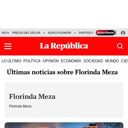
HOY
PRECIO DEL DÓLAR
KEIKO FUJIMORI
PARTIDO OBRAS
ARMONÍA 10
LO ÚLTIMO
POLÍTICA
OPINIÓN
ECONOMÍA
SOCIEDAD
MUNDO
CIE
Últimas noticias sobre Florinda Meza
Florinda Meza
Florinda Meza