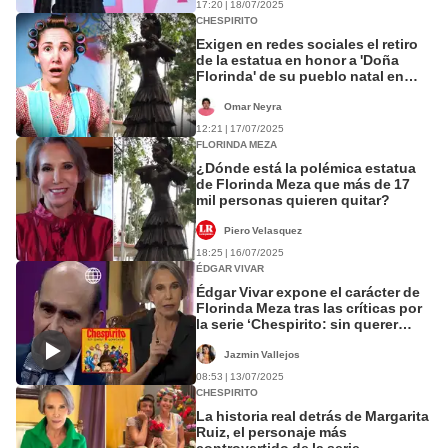
17:20 | 18/07/2025
CHESPIRITO
Exigen en redes sociales el retiro
de la estatua en honor a 'Doña
Florinda' de su pueblo natal en
México: "Vamos a quitar la
escultura de la vergüenza”
Omar Neyra
12:21 | 17/07/2025
FLORINDA MEZA
¿Dónde está la polémica estatua
de Florinda Meza que más de 17
mil personas quieren quitar?
Piero Velasquez
18:25 | 16/07/2025
ÉDGAR VIVAR
Édgar Vivar expone el carácter de
Florinda Meza tras las críticas por
la serie ‘Chespirito: sin querer
queriendo’: “Obsesiva”
Jazmin Vallejos
08:53 | 13/07/2025
CHESPIRITO
La historia real detrás de Margarita
Ruiz, el personaje más
controvertido de la serie