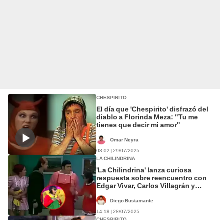
CHESPIRITO
El día que 'Chespirito' disfrazó del
diablo a Florinda Meza: "Tu me
tienes que decir mi amor"
Omar Neyra
08:02 | 29/07/2025
LA CHILINDRINA
'La Chilindrina' lanza curiosa
respuesta sobre reencuentro con
Edgar Vivar, Carlos Villagrán y
Florinda Meza
Diego Bustamante
14:18 | 28/07/2025
CHESPIRITO