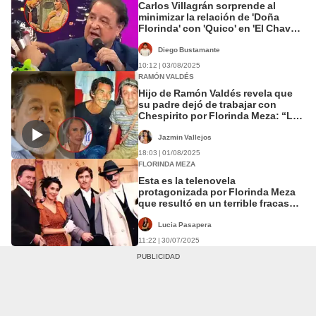
Carlos Villagrán sorprende al
minimizar la relación de 'Doña
Florinda' con 'Quico' en 'El Chavo
del 8': "Yo era huérfano"
Diego Bustamante
10:12 | 03/08/2025
RAMÓN VALDÉS
Hijo de Ramón Valdés revela que
su padre dejó de trabajar con
Chespirito por Florinda Meza: “La
dirección ya no era Roberto”
Jazmin Vallejos
18:03 | 01/08/2025
FLORINDA MEZA
Esta es la telenovela
protagonizada por Florinda Meza
que resultó en un terrible fracaso:
duró apenas 4 meses
Lucia Pasapera
11:22 | 30/07/2025