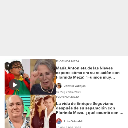
FLORINDA MEZA
María Antonieta de las Nieves
expone cómo era su relación con
Florinda Meza: “Fuimos muy
amigas, muy unidas”
Jazmin Vallejos
09:24 | 27/07/2025
FLORINDA MEZA
La vida de Enrique Segoviano
después de su separación con
Florinda Meza: ¿qué ocurrió con el
productor del 'Chavo del Ocho'?
Luis Grimaldi
19:00 | 22/07/2025