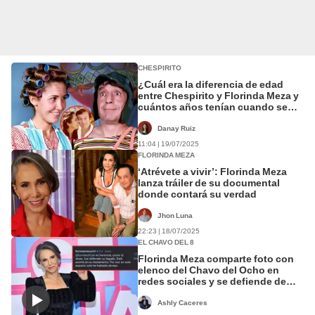
CHESPIRITO
¿Cuál era la diferencia de edad
entre Chespirito y Florinda Meza y
cuántos años tenían cuando se
conocieron?
Danay Ruiz
11:04 | 19/07/2025
FLORINDA MEZA
‘Atrévete a vivir’: Florinda Meza
lanza tráiler de su documental
donde contará su verdad
Jhon Luna
22:23 | 18/07/2025
EL CHAVO DEL 8
Florinda Meza comparte foto con
elenco del Chavo del Ocho en
redes sociales y se defiende de
críticas: "Mi herencia fue defender
su legado"
Ashly Caceres