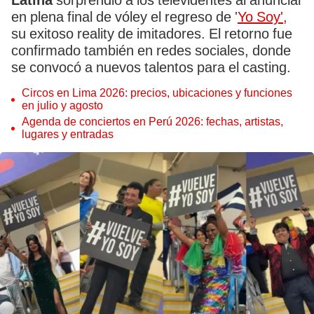
Latina
sorprendió a los televidentes al anunciar
en plena final de vóley el regreso de '
Yo Soy',
su exitoso reality de imitadores. El retorno fue
confirmado también en redes sociales, donde
se convocó a nuevos talentos para el casting.
Circos en Lima 2026: precios, ubicaciones y funciones
en julio y agosto
Agenda de conciertos en Perú 2026: fechas, artistas,
lugares y entradas