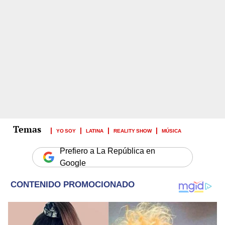
YO SOY
LATINA
REALITY SHOW
MÚSICA
Prefiero a La República en
Google