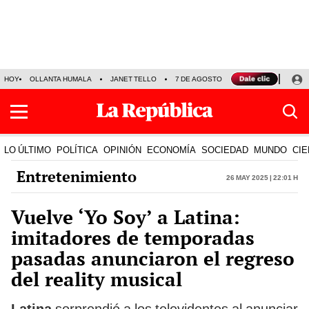
HOY
OLLANTA HUMALA
JANET TELLO
7 DE AGOSTO
TINKA RESULTADOS
LO ÚLTIMO
POLÍTICA
OPINIÓN
ECONOMÍA
SOCIEDAD
MUNDO
CIE
Entretenimiento
26 May 2025 | 22:01 h
Vuelve ‘Yo Soy’ a Latina:
imitadores de temporadas
pasadas anunciaron el regreso
del reality musical