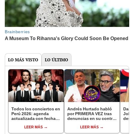
LO MÁS VISTO
LO ÚLTIMO
Todos los conciertos en
Andrés Hurtado habló
Dalia
Perú 2026: agenda
por PRIMERA VEZ tras
John
actualizada con fechas,
denuncias en su contra
desa
recintos y entradas
y tomó RADICAL
tras 
LEER MÁS
LEER MÁS
decisión
caldo
creí”