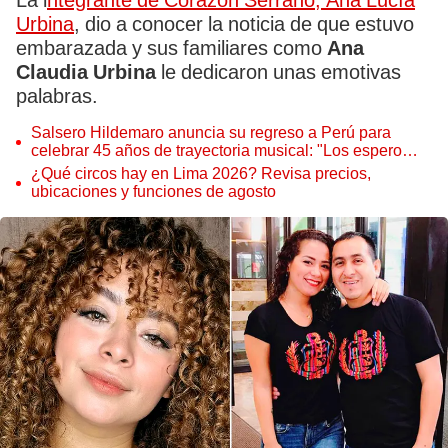
La i
ntegrante de Corazón Serrano, Ana Lucía
Urbina
, dio a conocer la noticia de que estuvo
embarazada y sus familiares como
Ana
Claudia Urbina
le dedicaron unas emotivas
palabras.
Salsero Hildemaro anuncia su regreso a Perú para
celebrar 45 años de trayectoria musical: "Los espero
para cantar con todos ustedes”
¿Qué circos hay en Lima 2026? Revisa precios,
ubicaciones y funciones de agosto