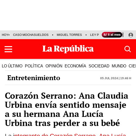
HOY
CASO MOCHASUELDOS
MIGUEL TORRES
LEY PULPÍN
PRECIO DEL
LO ÚLTIMO
POLÍTICA
OPINIÓN
ECONOMÍA
SOCIEDAD
MUNDO
CIE
Entretenimiento
05 Jul 2024 | 19:46 h
Corazón Serrano: Ana Claudia
Urbina envía sentido mensaje
a su hermana Ana Lucía
Urbina tras perder a su bebé