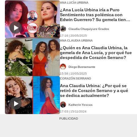
ANA LUCÍA URBINA
¿Ana Lucía Urbina iría a Puro
Sentimiento tras polémica con
Edwin Guerrero? Su gemela tiene
inesperada respuesta: "Todo
puede pasar"
Claudia Chuquiyure Grados
17:16 | 20/05/2025
ANA CLAUDIA URBINA
¿Quién es Ana Claudia Urbina, la
gemela de Ana Lucía, y por qué fue
despedida de Corazón Serrano?
Diego Bustamante
15:58 | 10/05/2025
CORAZÓN SERRANO
Ana Claudia Urbina: ¿Por qué se
retiró de Corazón Serrano y a qué
se dedica actualmente?
Katherin Yescas
17:03 | 15/11/2024