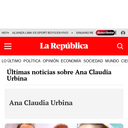
HOY
ALIANZA LIMA VS SPORT BOYS EN VIVO
SINUANO RESULTADOS HOY
JO
LO ÚLTIMO
POLÍTICA
OPINIÓN
ECONOMÍA
SOCIEDAD
MUNDO
CIE
Últimas noticias sobre Ana Claudia
Urbina
Ana Claudia Urbina