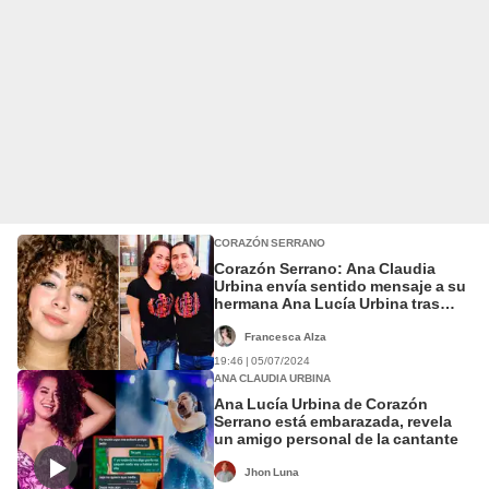
CORAZÓN SERRANO
Corazón Serrano: Ana Claudia
Urbina envía sentido mensaje a su
hermana Ana Lucía Urbina tras
perder a su bebé
Francesca Alza
19:46 | 05/07/2024
ANA CLAUDIA URBINA
Ana Lucía Urbina de Corazón
Serrano está embarazada, revela
un amigo personal de la cantante
Jhon Luna