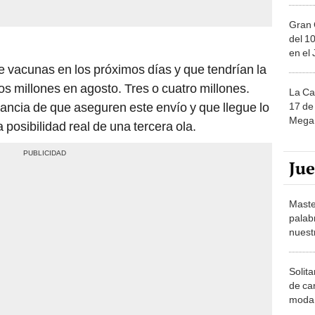
Gran 
del 10
en el
de vacunas en los próximos días y que tendrían la
os millones en agosto. Tres o cuatro millones.
La Ca
ancia de que aseguren este envío y que llegue lo
17 de 
Mega 
 posibilidad real de una tercera ola.
Ju
Maste
palab
nuest
Solita
de ca
moda.
demue