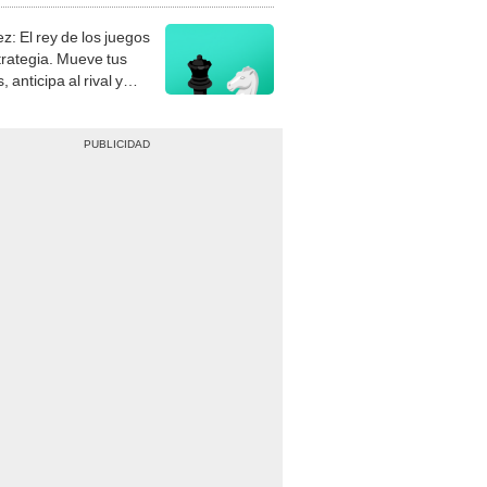
z: El rey de los juegos
trategia. Mueve tus
, anticipa al rival y
gue el jaque mate.