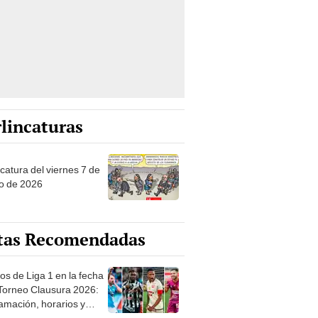
lincaturas
catura del viernes 7 de
o de 2026
tas Recomendadas
os de Liga 1 en la fecha
 Torneo Clausura 2026:
amación, horarios y