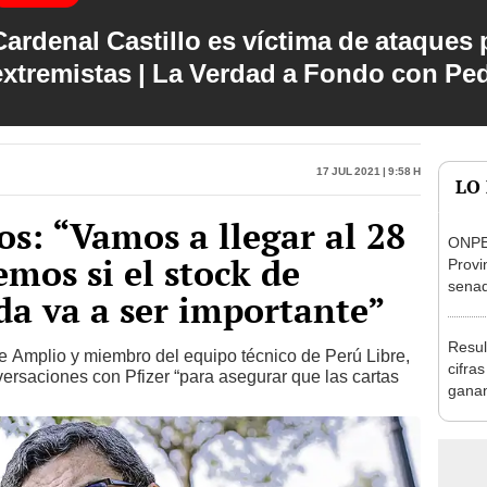
Cardenal Castillo es víctima de ataques 
extremistas | La Verdad a Fondo con Pe
17 Jul 2021 | 9:58 h
LO
s: “Vamos a llegar al 28
ONPE
emos si el stock de
Provi
senad
a va a ser importante”
elect
2026
Resu
te Amplio y miembro del equipo técnico de Perú Libre,
cifra
ersaciones con Pfizer “para asegurar que las cartas
ganan