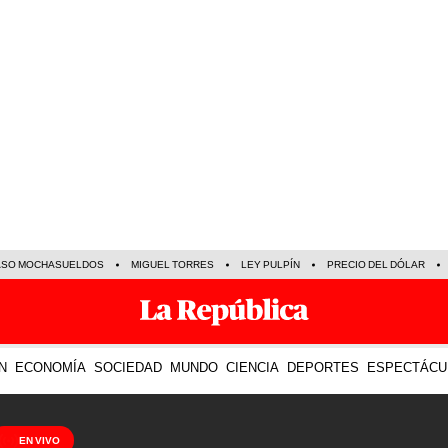
ASO MOCHASUELDOS
MIGUEL TORRES
LEY PULPÍN
PRECIO DEL DÓLAR
N
ECONOMÍA
SOCIEDAD
MUNDO
CIENCIA
DEPORTES
ESPECTÁCU
EN VIVO