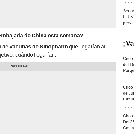
dónde
Senam
LLUV
provi
a Embajada de China esta semana?
¡Va
n de
vacunas de Sinopharm
que llegarían al
jetivo: cuándo llegarían.
Circo 
del 15
Parqu
Migue
Circo
de Jul
Círcul
Circo
Del 2
Costa