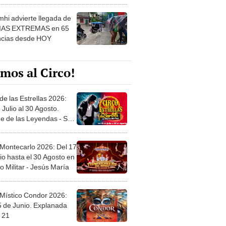
 ver
hi advierte llegada de
IAS EXTREMAS en 65
ncias desde HOY
mos al Circo!
de las Estrellas 2026:
 Julio al 30 Agosto.
e de las Leyendas - San
l
 Montecarlo 2026: Del 17
io hasta el 30 Agosto en
o Militar - Jesús María
 Místico Condor 2026:
5 de Junio. Explanada
 21