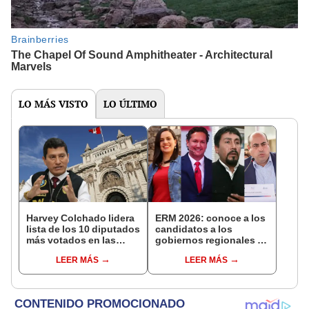
LO MÁS VISTO
LO ÚLTIMO
Harvey Colchado lidera
ERM 2026: conoce a los
lista de los 10 diputados
candidatos a los
más votados en las
gobiernos regionales de
Elecciones 2026
Callao, Cusco, Arequipa
LEER MÁS
LEER MÁS
y La Libertad