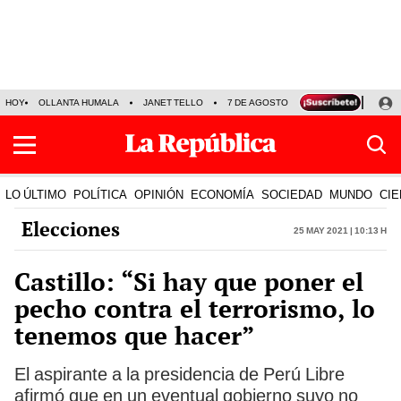
HOY
OLLANTA HUMALA
JANET TELLO
7 DE AGOSTO
TINKA RESULTADOS
LO ÚLTIMO
POLÍTICA
OPINIÓN
ECONOMÍA
SOCIEDAD
MUNDO
CIE
Elecciones
25 May 2021 | 10:13 h
Castillo: “Si hay que poner el
pecho contra el terrorismo, lo
tenemos que hacer”
El aspirante a la presidencia de Perú Libre
afirmó que en un eventual gobierno suyo no