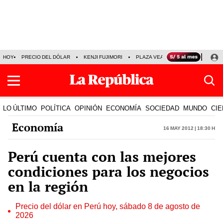
HOY
PRECIO DEL DÓLAR
KENJI FUJIMORI
PLAZA VEA
FERIADOS
KE
LO ÚLTIMO
POLÍTICA
OPINIÓN
ECONOMÍA
SOCIEDAD
MUNDO
CIE
Economía
16 May 2012 | 18:30 h
Perú cuenta con las mejores
condiciones para los negocios
en la región
Precio del dólar en Perú hoy, sábado 8 de agosto de
2026