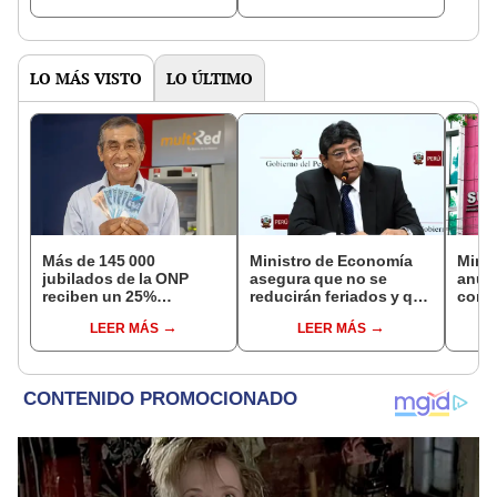
NORTE
LO MÁS VISTO
LO ÚLTIMO
Más de 145 000
Ministro de Economía
Mini
jubilados de la ONP
asegura que no se
anun
reciben un 25%
reducirán feriados y que
comis
adicional en su pensión
sueldo mínimo se
evasi
LEER MÁS
LEER MÁS
en agosto
aumentará en dos
etapas