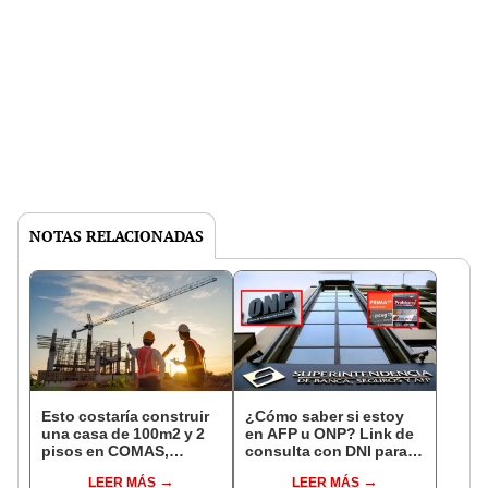
NOTAS RELACIONADAS
Esto costaría construir
¿Cómo saber si estoy
una casa de 100m2 y 2
en AFP u ONP? Link de
pisos en COMAS,
consulta con DNI para
CARABAYLLO y otros
ver en qué fondo de
LEER MÁS
LEER MÁS
distritos de LIMA
pensiones estás