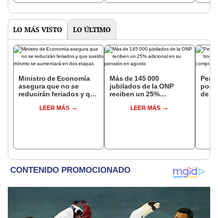
LO MÁS VISTO
LO ÚLTIMO
Ministro de Economía
Más de 145 000
Perso
asegura que no se
jubilados de la ONP
podr
reducirán feriados y que
reciben un 25%
de ha
sueldo mínimo se
adicional en su pensión
compr
LEER MÁS
LEER MÁS
aumentará en dos
en agosto
nuev
etapas