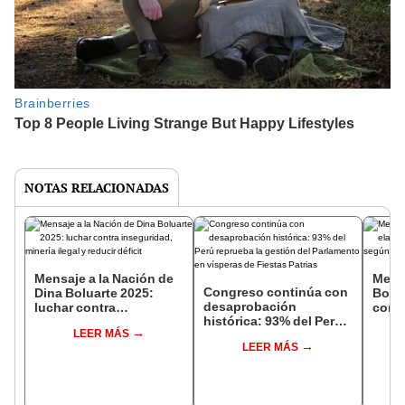
NOTAS RELACIONADAS
Mensaje a la Nación de
Mens
Congreso continúa con
Dina Boluarte 2025:
Bolua
desaprobación
luchar contra
con I
histórica: 93% del Perú
inseguridad, minería
Artif
LEER MÁS
reprueba la gestión del
ilegal y reducir déficit
verif
LEER MÁS
Parlamento en vísperas
de Fiestas Patrias