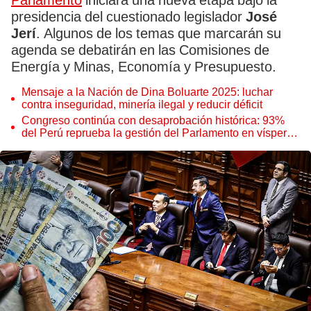
Parlamento
iniciará una nueva etapa bajo la
presidencia del cuestionado legislador
José
Jerí
. Algunos de los temas que marcarán su
agenda se debatirán en las Comisiones de
Energía y Minas, Economía y Presupuesto.
Mensaje a la Nación de Dina Boluarte 2025: luchar
contra inseguridad, minería ilegal y reducir déficit
Congreso continúa con desaprobación histórica: 93%
del Perú reprueba la gestión del Parlamento en vísperas
de Fiestas Patrias