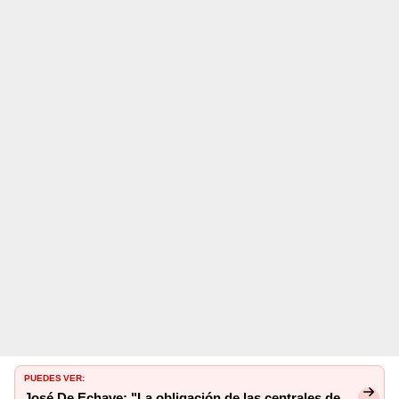
PUEDES VER:
José De Echave: "La obligación de las centrales de