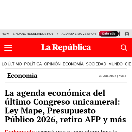
HOY
SINUANO RESULTADOS HOY
ALIANZA LIMA VS SPORT BOYS
JORGE MES
LO ÚLTIMO
POLÍTICA
OPINIÓN
ECONOMÍA
SOCIEDAD
MUNDO
CIE
Economía
30 Jul 2025 | 7:36 h
La agenda económica del
último Congreso unicameral:
Ley Mape, Presupuesto
Público 2026, retiro AFP y más