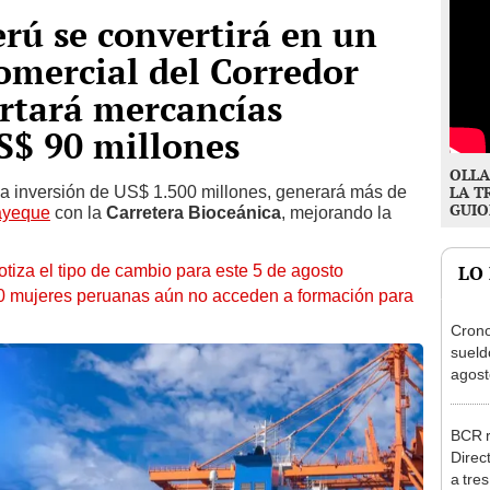
erú se convertirá en un
omercial del Corredor
rtará mercancías
S$ 90 millones
OLLA
na inversión de US$ 1.500 millones, generará más de
LA T
GUIO
yeque
con la
Carretera Bioceánica
, mejorando la
otiza el tipo de cambio para este 5 de agosto
LO
10 mujeres peruanas aún no acceden a formación para
Cron
sueld
agost
Nació
depós
BCR r
Direc
a tre