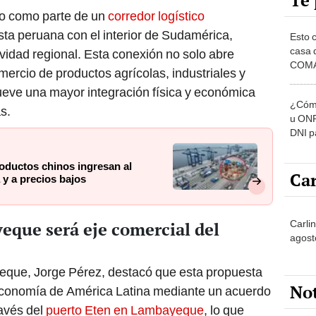
Te 
o como parte de un
corredor logístico
sta peruana con el interior de Sudamérica,
Esto 
casa 
idad regional. Esta conexión no solo abre
COMA
ercio de productos agrícolas, industriales y
otros 
eve una mayor integración física y económica
NOR
¿Cómo
s.
u ONP
DNI p
pensi
oductos chinos ingresan al
Car
y a precios bajos
Carli
eque será eje comercial del
agost
eque, Jorge Pérez, destacó que esta propuesta
No
 economía de América Latina mediante un acuerdo
ravés del
puerto Eten en Lambayeque
, lo que