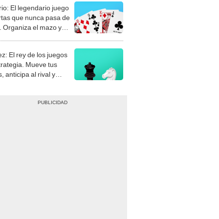
rio: El legendario juego
rtas que nunca pasa de
 Organiza el mazo y
stra tu habilidad.
z: El rey de los juegos
trategia. Mueve tus
, anticipa al rival y
gue el jaque mate.