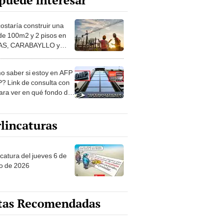
puede interesar
costaría construir una
de 100m2 y 2 pisos en
S, CARABAYLLO y
distritos de LIMA
TE
 saber si estoy en AFP
? Link de consulta con
ara ver en qué fondo de
ones estás
lincaturas
ncatura del jueves 6 de
o de 2026
tas Recomendadas