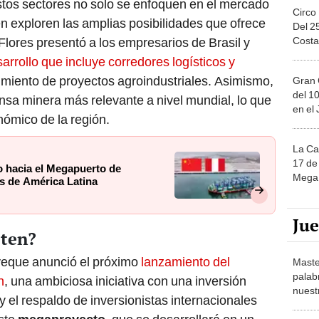
tos sectores no solo se enfoquen en el mercado
Circo
n exploren las amplias posibilidades que ofrece
Del 2
Costa
Flores presentó a los empresarios de Brasil y
rollo que incluye corredores logísticos y
cimiento de proyectos agroindustriales. Asimismo,
Gran 
del 10
ensa minera más relevante a nivel mundial, lo que
en el
ómico de la región.
La Ca
17 de 
o hacia el Megapuerto de
Mega 
s de América Latina
Ju
Eten?
eque anunció el próximo
lanzamiento del
Maste
palab
n
, una ambiciosa iniciativa con una inversión
nuest
 el respaldo de inversionistas internacionales