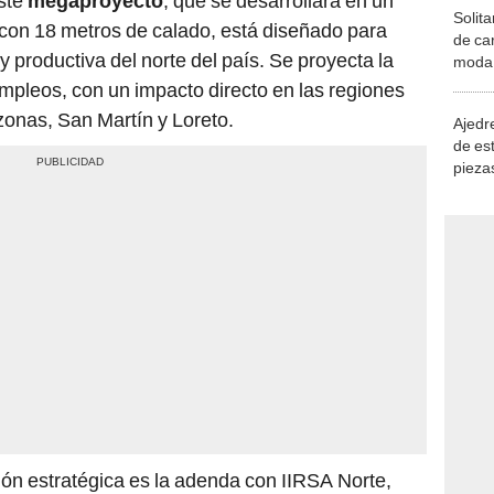
Este
megaproyecto
, que se desarrollará en un
Solita
 con 18 metros de calado, está diseñado para
de ca
y productiva del norte del país. Se proyecta la
moda.
demue
pleos, con un impacto directo en las regiones
onas, San Martín y Loreto.
Ajedre
de es
piezas
consi
ión estratégica es la adenda con IIRSA Norte,