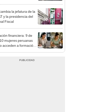
tivo
ambia la jefatura de la
 y la presidencia del
3
nal Fiscal
ción financiera: 9 de
10 mujeres peruanas
4
o acceden a formación
administrar mejor su
o