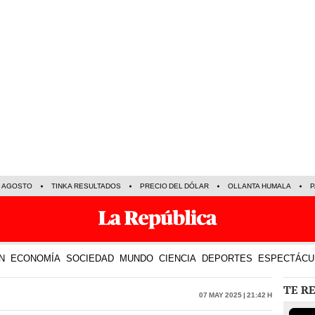
E AGOSTO
TINKA RESULTADOS
PRECIO DEL DÓLAR
OLLANTA HUMALA
P
N
ECONOMÍA
SOCIEDAD
MUNDO
CIENCIA
DEPORTES
ESPECTÁCU
TE R
07 May 2025 | 21:42 h