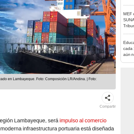
Ejecu
MEF c
SUNAT
Tribu
Educa
cada 
aún n
para 
diner
icado en Lambayeque. Foto: Composición LR/Andina. | Foto:
Compartir
 región Lambayeque, será
impulso al comercio
 moderna infraestructura portuaria está diseñada