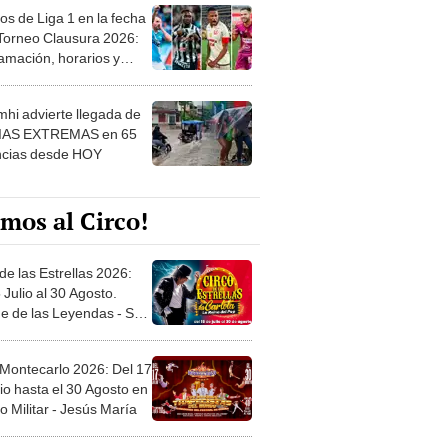
os de Liga 1 en la fecha
 Torneo Clausura 2026:
amación, horarios y
 ver
hi advierte llegada de
IAS EXTREMAS en 65
ncias desde HOY
mos al Circo!
de las Estrellas 2026:
 Julio al 30 Agosto.
e de las Leyendas - San
l
 Montecarlo 2026: Del 17
io hasta el 30 Agosto en
o Militar - Jesús María