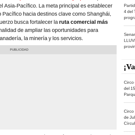
el Asia-Pacífico. La meta principal es establecer
Partid
4 del
o Pacífico hacia destinos clave como Shanghái,
progr
fuerzo busca fortalecer la
ruta comercial más
dónde
inalidad de ampliar las oportunidades para
Senam
anadería, la minería y los servicios.
LLUV
provi
¡Va
Circo 
del 15
Parqu
Migue
Circo
de Jul
Círcul