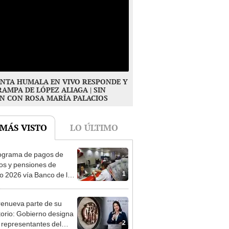
NTA HUMALA EN VIVO RESPONDE Y
RAMPA DE LÓPEZ ALIAGA | SIN
N CON ROSA MARÍA PALACIOS
 MÁS VISTO
LO ÚLTIMO
ograma de pagos de
os y pensiones de
1
o 2026 vía Banco de la
n: conoce las fechas de
ito
enueva parte de su
torio: Gobierno designa
2
s representantes del