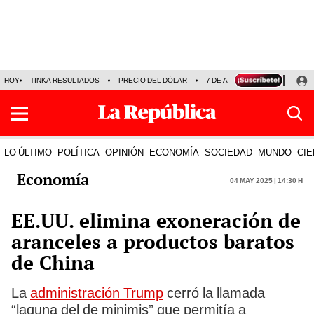
HOY
TINKA RESULTADOS
PRECIO DEL DÓLAR
7 DE AGOSTO
OLLANTA H
LO ÚLTIMO
POLÍTICA
OPINIÓN
ECONOMÍA
SOCIEDAD
MUNDO
CIE
Economía
04 May 2025 | 14:30 h
EE.UU. elimina exoneración de
aranceles a productos baratos
de China
La
administración Trump
cerró la llamada
“laguna del de minimis” que permitía a