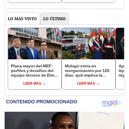
NORTE
LO MÁS VISTO
LO ÚLTIMO
Plana mayor del MEF:
Midagri entra en
Apur
perfiles y desafíos del
reorganización por 120
lejos
equipo técnico de Elmer
días: qué implica la
regi
Cuba
medida y qué cambios
este
LEER MÁS
LEER MÁS
podrían venir
2025,