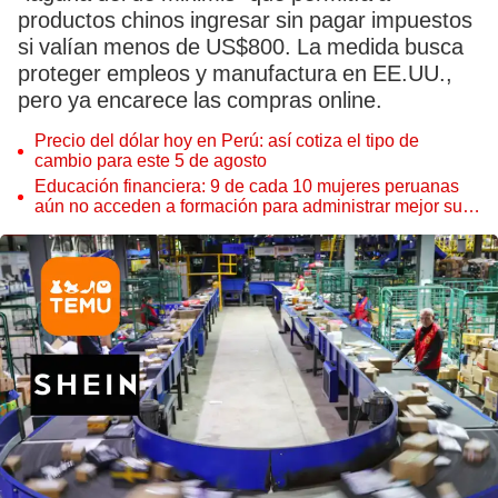
productos chinos ingresar sin pagar impuestos
si valían menos de US$800. La medida busca
proteger empleos y manufactura en EE.UU.,
pero ya encarece las compras online.
Precio del dólar hoy en Perú: así cotiza el tipo de
cambio para este 5 de agosto
Educación financiera: 9 de cada 10 mujeres peruanas
aún no acceden a formación para administrar mejor su
dinero