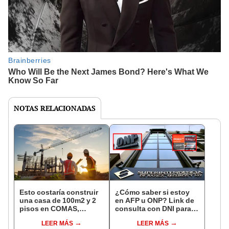
NOTAS RELACIONADAS
Esto costaría construir
¿Cómo saber si estoy
una casa de 100m2 y 2
en AFP u ONP? Link de
pisos en COMAS,
consulta con DNI para
CARABAYLLO y otros
ver en qué fondo de
LEER MÁS
LEER MÁS
distritos de LIMA
pensiones estás