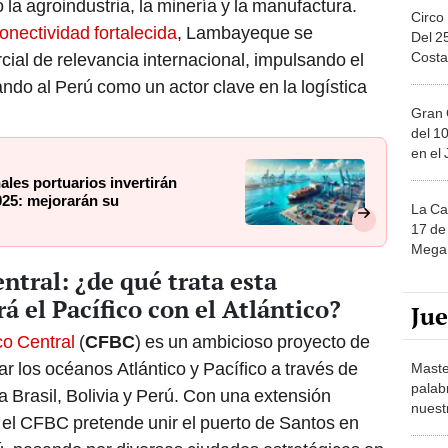
la agroindustria, la minería y la manufactura.
Circo
onectividad fortalecida
, Lambayeque se
Del 2
Costa
al de relevancia internacional, impulsando el
ndo al Perú como un actor clave en la logística
Gran 
del 10
en el
ales portuarios invertirán
25: mejorarán su
La Ca
17 de 
Mega 
ntral: ¿de qué trata esta
 el Pacífico con el Atlántico?
Ju
co Central
(
CFBC
) es un ambicioso proyecto de
r los océanos Atlántico y Pacífico a través de
Maste
palab
sa Brasil, Bolivia y Perú. Con una extensión
nuest
 el CFBC pretende unir el puerto de Santos en