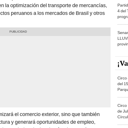
en la optimización del transporte de mercancías,
Partid
4 del
uctos peruanos a los mercados de Brasil y otros
progr
dónde
Senam
LLUV
provi
¡Va
Circo 
del 15
Parqu
Migue
Circo
de Jul
izará el comercio exterior, sino que también
Círcul
uctura y generará oportunidades de empleo,