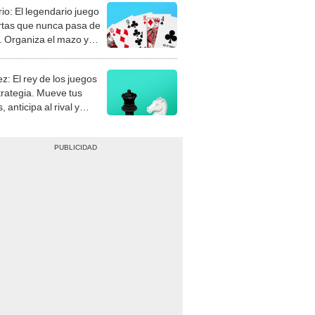
rio: El legendario juego
rtas que nunca pasa de
 Organiza el mazo y
stra tu habilidad.
z: El rey de los juegos
trategia. Mueve tus
, anticipa al rival y
gue el jaque mate.