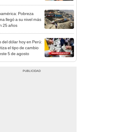
reso aprueba nuevo
cto de ley de 4 UIT
oamérica: Pobreza
ma llegó a su nivel más
3
en 25 años
o del dólar hoy en Perú:
tiza el tipo de cambio
4
este 5 de agosto