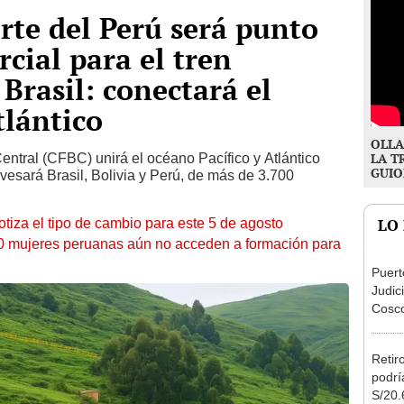
orte del Perú será punto
cial para el tren
Brasil: conectará el
tlántico
OLLA
entral (CFBC) unirá el océano Pacífico y Atlántico
LA T
GUIO
avesará Brasil, Bolivia y Perú, de más de 3.700
otiza el tipo de cambio para este 5 de agosto
LO
10 mujeres peruanas aún no acceden a formación para
Puert
Judic
Cosco
llegar
Const
Retir
podrí
S/20.