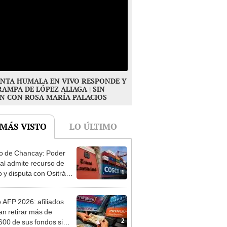
NTA HUMALA EN VIVO RESPONDE Y
RAMPA DE LÓPEZ ALIAGA | SIN
N CON ROSA MARÍA PALACIOS
 MÁS VISTO
LO ÚLTIMO
o de Chancay: Poder
ial admite recurso de
1
 y disputa con Ositrán
á al Tribunal
itucional
o AFP 2026: afiliados
an retirar más de
2
600 de sus fondos si