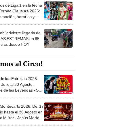
os de Liga 1 en la fecha
 Torneo Clausura 2026:
amación, horarios y
 ver
hi advierte llegada de
IAS EXTREMAS en 65
ncias desde HOY
mos al Circo!
de las Estrellas 2026:
 Julio al 30 Agosto.
e de las Leyendas - San
l
 Montecarlo 2026: Del 17
io hasta el 30 Agosto en
o Militar - Jesús María