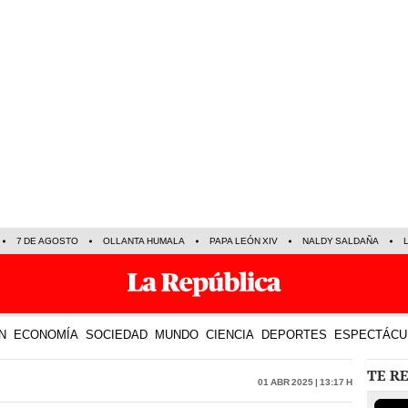
7 DE AGOSTO
OLLANTA HUMALA
PAPA LEÓN XIV
NALDY SALDAÑA
N
ECONOMÍA
SOCIEDAD
MUNDO
CIENCIA
DEPORTES
ESPECTÁCU
TE R
01 Abr 2025 | 13:17 h