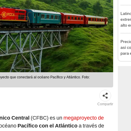
Cong
proye
Latin
extre
alto 
Preci
así co
para 
ecto que conectará al océano Pacífico y Atlántico. Foto:
Compartir
nico Central
(CFBC) es un
megaproyecto de
 océano
Pacífico con el Atlántico
a través de