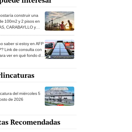
puede interesar
costaría construir una
de 100m2 y 2 pisos en
S, CARABAYLLO y
distritos de LIMA
TE
 saber si estoy en AFP
? Link de consulta con
ara ver en qué fondo de
ones estás
lincaturas
ncatura del miércoles 5
osto de 2026
tas Recomendadas