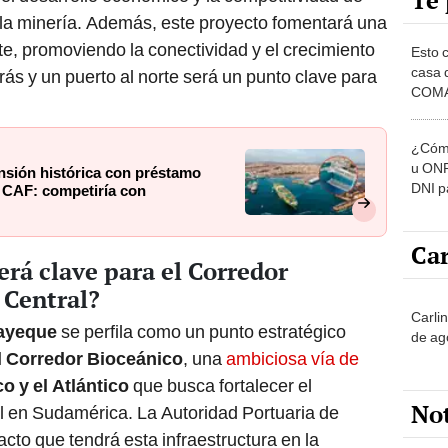
Te 
 la minería. Además, este proyecto fomentará una
nte, promoviendo la conectividad y el crecimiento
Esto 
casa 
rás y un puerto al norte será un punto clave para
COMA
otros 
NOR
¿Cómo
u ONP
ansión histórica con préstamo
DNI p
 CAF: competiría con
pensi
Car
erá clave para el Corredor
 Central?
Carli
bayeque
se perfila como un punto estratégico
de ag
l Corredor Bioceánico
, una
ambiciosa vía de
o y el Atlántico
que busca fortalecer el
No
al en Sudamérica. La Autoridad Portuaria de
to que tendrá esta infraestructura en la