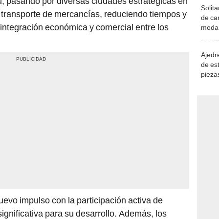
rú, pasando por diversas ciudades estratégicas en
Solita
 el transporte de mercancías, reduciendo tiempos y
de ca
la integración económica y comercial entre los
moda.
demue
Ajedre
de es
piezas
consi
uevo impulso con la participación activa de
ignificativa para su desarrollo. Además, los