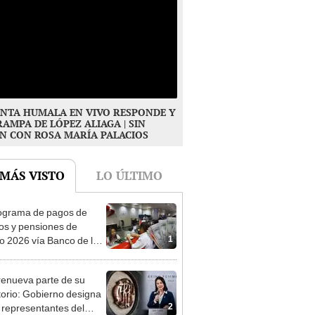
NTA HUMALA EN VIVO RESPONDE Y
RAMPA DE LÓPEZ ALIAGA | SIN
N CON ROSA MARÍA PALACIOS
 MÁS VISTO
LO ÚLTIMO
ograma de pagos de
os y pensiones de
1
o 2026 vía Banco de la
n: conoce las fechas de
ito
enueva parte de su
torio: Gobierno designa
2
s representantes del