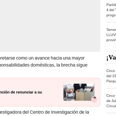
Partid
4 del
progr
dónde
Senam
LLUV
provi
¡Va
erpretarse como un avance hacia una mayor
sponsabilidades domésticas, la brecha sigue
Circo 
del 15
Parqu
Migue
nción de renunciar a su
Circo
de Jul
Círcul
estigadora del Centro de Investigación de la