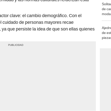
Solita
de ca
moda.
actor clave: el cambio demográfico. Con el
demue
 el cuidado de personas mayores recae
Ajedre
 ya que persiste la idea de que son ellas quienes
de es
piezas
consi