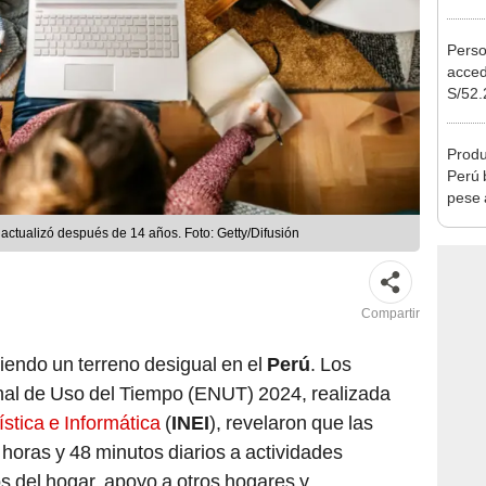
Ejecu
Perso
acced
S/52.
vivie
regla
Produ
Perú 
pese 
ctualizó después de 14 años. Foto: Getty/Difusión
Compartir
iendo un terreno desigual en el
Perú
. Los
nal de Uso del Tiempo (ENUT) 2024, realizada
ística e Informática
(
INEI
), revelaron que las
horas y 48 minutos diarios a actividades
 del hogar, apoyo a otros hogares y