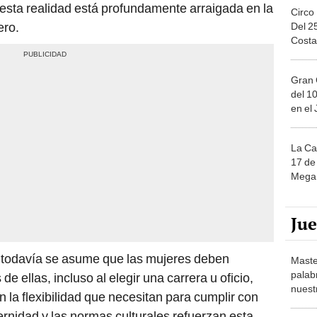
 esta realidad está profundamente arraigada en la
Circo
ero.
Del 2
Costa
Gran 
del 10
en el
La Ca
17 de 
Mega 
Ju
 todavía se asume que las mujeres deben
Maste
palab
 ellas, incluso al elegir una carrera u oficio,
nuest
 la flexibilidad que necesitan para cumplir con
rnidad y las normas culturales refuerzan esta