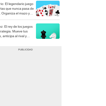
rio: El legendario juego
rtas que nunca pasa de
 Organiza el mazo y
stra tu habilidad.
z: El rey de los juegos
trategia. Mueve tus
, anticipa al rival y
gue el jaque mate.