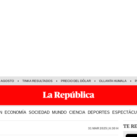
E AGOSTO
TINKA RESULTADOS
PRECIO DEL DÓLAR
OLLANTA HUMALA
P
N
ECONOMÍA
SOCIEDAD
MUNDO
CIENCIA
DEPORTES
ESPECTÁCU
TE R
31 Mar 2025 | 6:30 h