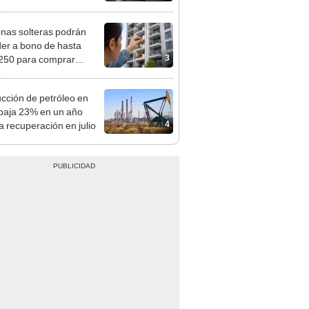
tivo
nas solteras podrán
er a bono de hasta
3
250 para comprar
nda tras nuevo
mento
cción de petróleo en
baja 23% en un año
4
a recuperación en julio