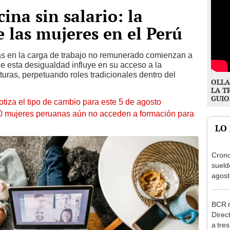
cina sin salario: la
e las mujeres en el Perú
cias en la carga de trabajo no remunerado comienzan a
e esta desigualdad influye en su acceso a la
uras, perpetuando roles tradicionales dentro del
OLLA
LA T
GUIO
otiza el tipo de cambio para este 5 de agosto
10 mujeres peruanas aún no acceden a formación para
LO
Cron
sueld
agost
Nació
depós
BCR r
Direc
a tre