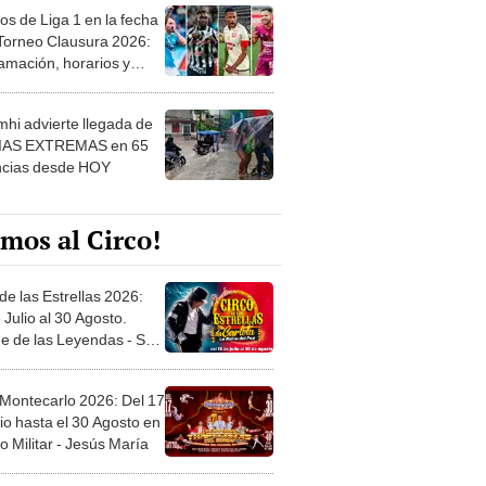
os de Liga 1 en la fecha
 Torneo Clausura 2026:
amación, horarios y
 ver
hi advierte llegada de
IAS EXTREMAS en 65
ncias desde HOY
mos al Circo!
de las Estrellas 2026:
 Julio al 30 Agosto.
e de las Leyendas - San
l
 Montecarlo 2026: Del 17
io hasta el 30 Agosto en
o Militar - Jesús María