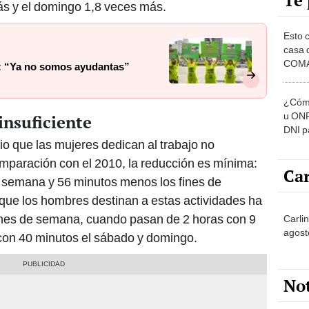
Te 
s y el domingo 1,8 veces más.
Esto 
casa 
COMA
r: “Ya no somos ayudantas”
otros 
NOR
¿Cómo
u ONP
insuficiente
DNI p
o que las mujeres dedican al trabajo no
pensi
paración con el 2010, la reducción es mínima:
Car
 semana y 56 minutos menos los fines de
que los hombres destinan a estas actividades ha
ines de semana, cuando pasan de 2 horas con 9
Carli
agost
con 40 minutos el sábado y domingo.
No