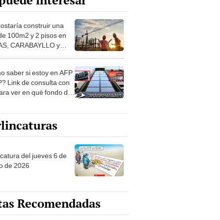
puede interesar
costaría construir una
de 100m2 y 2 pisos en
S, CARABAYLLO y
distritos de LIMA
TE
 saber si estoy en AFP
? Link de consulta con
ara ver en qué fondo de
ones estás
lincaturas
ncatura del jueves 6 de
o de 2026
tas Recomendadas