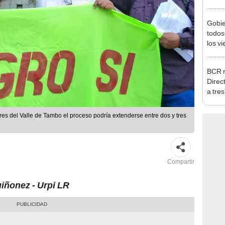
Nació
depós
Gobie
todos
los v
julio
BCR r
Direc
a tre
Ejecu
tores del Valle de Tambo el proceso podría extenderse entre dos y tres
Compartir
iñonez - Urpi LR