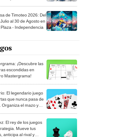
sa de Timoteo 2026: Del
Julio al 30 de Agosto en
Plaza - Independencia
egos
rgrama: ¡Descubre las
ras escondidas en
ro Mastergrama!
rio: El legendario juego
rtas que nunca pasa de
 Organiza el mazo y
stra tu habilidad.
z: El rey de los juegos
trategia. Mueve tus
, anticipa al rival y