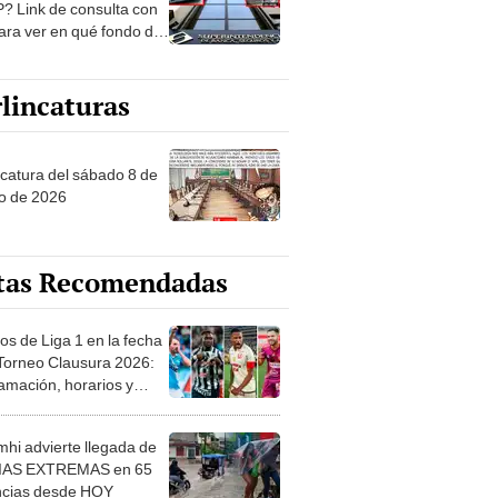
? Link de consulta con
ara ver en qué fondo de
ones estás
lincaturas
ncatura del sábado 8 de
o de 2026
tas Recomendadas
os de Liga 1 en la fecha
 Torneo Clausura 2026:
amación, horarios y
 ver
hi advierte llegada de
IAS EXTREMAS en 65
ncias desde HOY