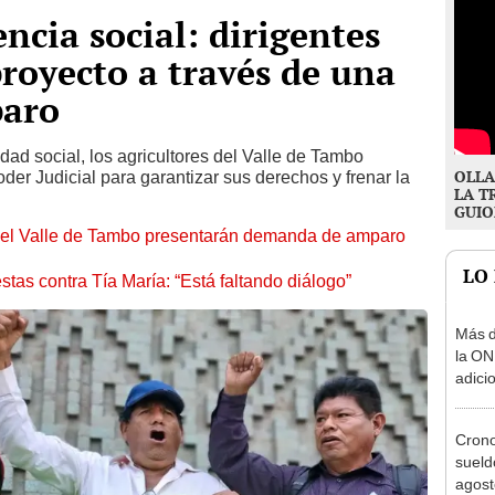
encia social: dirigentes
royecto a través de una
aro
dad social, los agricultores del Valle de Tambo
OLLA
oder Judicial para garantizar sus derechos y frenar la
LA T
GUIO
s del Valle de Tambo presentarán demanda de amparo
LO
tas contra Tía María: “Está faltando diálogo”
Más d
la ON
adici
agost
Cron
sueld
agost