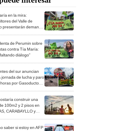
puede interesar
ría en la mira:
ltores del Valle de
o presentarán demanda
paro contra proyecto de
ern
denta de Perumin sobre
stas contra Tía María:
faltando diálogo”
entes del sur anuncian
 jornada de lucha y paro
 horas por Gasoducto
ndino y Tía María
costaría construir una
de 100m2 y 2 pisos en
S, CARABAYLLO y
distritos de LIMA
TE
 saber si estoy en AFP