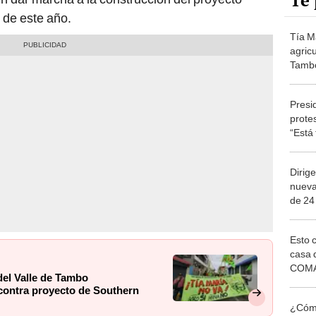
Te 
 de este año.
Tía Ma
agricu
Tamb
de am
South
Presi
prote
“Está 
Dirig
nueva
de 24
Sur A
Esto 
casa 
COMA
 del Valle de Tambo
otros 
ontra proyecto de Southern
NOR
¿Cómo