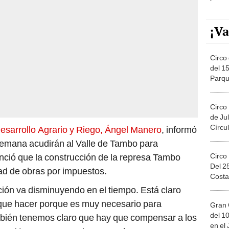
¡Va
Circo 
del 15
Parqu
Migue
Circo
de Jul
Círcul
Desarrollo Agrario y Riego, Ángel Manero
, informó
emana acudirán al Valle de Tambo para
Circo
nció que la construcción de la represa Tambo
Del 2
dad de obras por impuestos.
Costa
ión va disminuyendo en el tiempo. Está claro
 que hacer porque es muy necesario para
Gran 
del 10
ambién tenemos claro que hay que compensar a los
en el