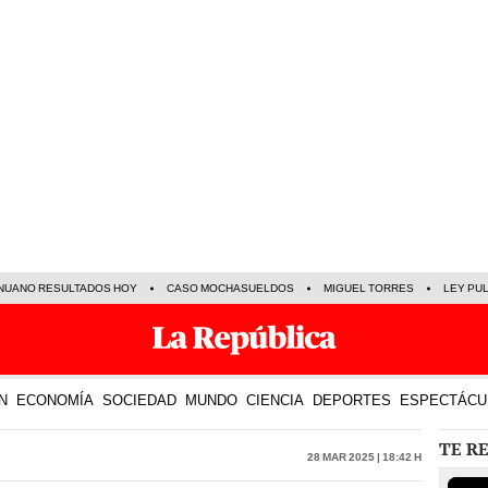
NUANO RESULTADOS HOY
CASO MOCHASUELDOS
MIGUEL TORRES
LEY PU
N
ECONOMÍA
SOCIEDAD
MUNDO
CIENCIA
DEPORTES
ESPECTÁCU
TE R
28 Mar 2025 | 18:42 h