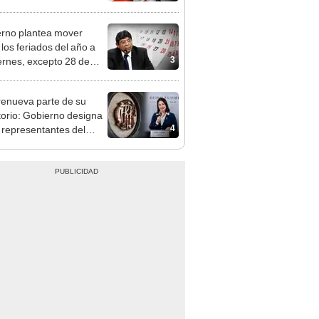
n: conoce las fechas de
ito
rno plantea mover
 los feriados del año a
3
iernes, excepto 28 de
, Navidad y Año Nuevo
enueva parte de su
torio: Gobierno designa
4
s representantes del
tivo