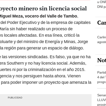
u ONP
oyecto minero sin licencia social
DNI p
pensi
iguel Meza, vocero del Valle de Tambo
,
Car
del Poder Ejecutivo y de la empresa de capitales
ría sin haber realizado un proceso de
 locales afectadas. En esa línea, criticó la
Carli
oluarte y del ministro de Energía y Minas, Jorge
agost
la región para generar un espacio de diálogo.
s versiones sindicadas. Es falso, ya que no ha
No
ra Southern y no hay licencia social. Además,
uertes ni por la criminalización en el año 2015.
Partid
encia y nos persiguen hasta ahora. Vienen
4 del
s para poder imponer un proyecto que amenaza la
progr
dónde
Senam
LLUV
provi