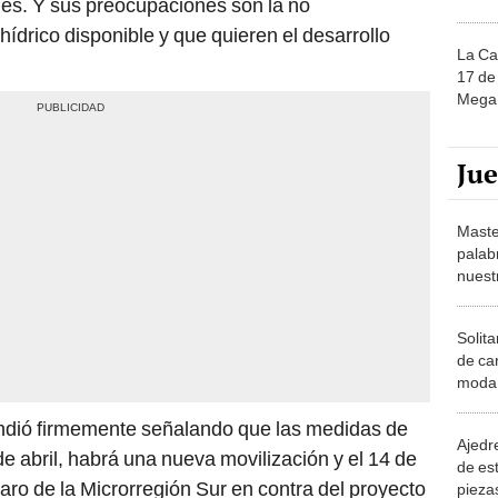
nes. Y sus preocupaciones son la no
hídrico disponible y que quieren el desarrollo
La Ca
17 de 
Mega 
Ju
Maste
palab
nuest
Solita
de ca
moda.
demue
ndió firmemente señalando que las medidas de
Ajedre
e abril, habrá una nueva movilización y el 14 de
de es
ro de la Microrregión Sur en contra del proyecto
piezas