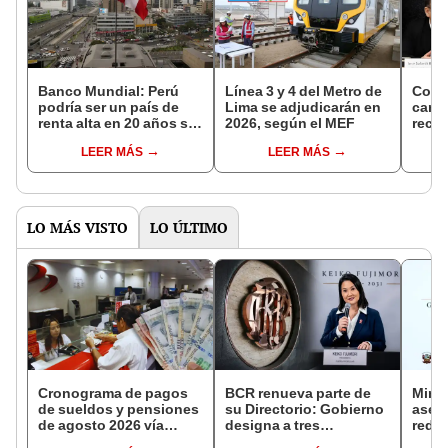
Banco Mundial: Perú
Línea 3 y 4 del Metro de
Conse
podría ser un país de
Lima se adjudicarán en
carta
renta alta en 20 años si
2026, según el MEF
recon
aplica reformas
tribu
LEER MÁS
LEER MÁS
estructurales
millo
LO MÁS VISTO
LO ÚLTIMO
Cronograma de pagos
BCR renueva parte de
Mini
de sueldos y pensiones
su Directorio: Gobierno
aseg
de agosto 2026 vía
designa a tres
reduc
Banco de la Nación:
representantes del
suel