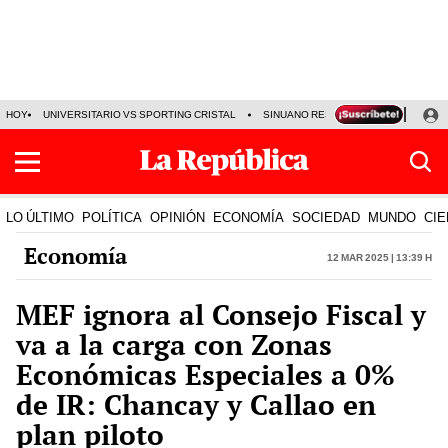
HOY
UNIVERSITARIO VS SPORTING CRISTAL
SINUANO RESULTADOS HOY
CA
LO ÚLTIMO
POLÍTICA
OPINIÓN
ECONOMÍA
SOCIEDAD
MUNDO
CIE
Economía
12 Mar 2025 | 13:39 h
MEF ignora al Consejo Fiscal y
va a la carga con Zonas
Económicas Especiales a 0%
de IR: Chancay y Callao en
plan piloto