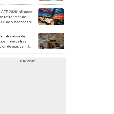
o AFP 2026: afiliados
an retirar más de
3
600 de sus fondos si
reso aprueba nuevo
cto de ley de 4 UIT
registra auge de
orios mineros tras
4
ación de más de mil
siones para explorar
 y oro