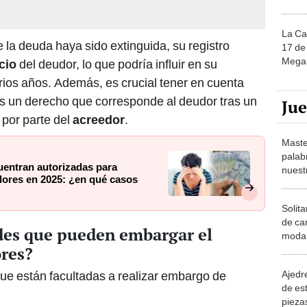
La Ca
 la deuda haya sido extinguida, su registro
17 de 
Mega 
icio
del deudor, lo que podría influir en su
arios años. Además, es crucial tener en cuenta
es un derecho que corresponde al deudor tras un
Ju
 por parte del
acreedor
.
Maste
palab
uentran autorizadas para
nuest
dores en 2025: ¿en qué casos
Solita
de ca
ades que pueden embargar el
moda.
ores?
demue
Ajedre
que están facultadas a realizar embargo de
de es
piezas