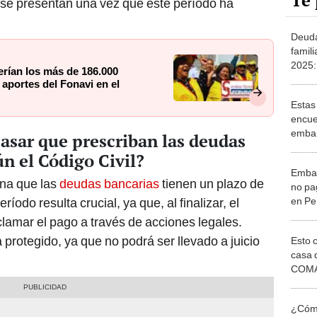
Te 
se presentan una vez que este período ha
Deuda
famili
2025:
erían los más de 186.000
el Cód
 aportes del Fonavi en el
Estas
encue
embar
asar que prescriban las deudas
traba
ún el Código Civil?
qué c
Embar
na que las
deudas bancarias
tienen un plazo de
no pa
en Pe
íodo resulta crucial, ya que, al finalizar, el
munici
clamar el pago a través de acciones legales.
vivie
protegido, ya que no podrá ser llevado a juicio
Esto 
casa 
COMA
otros 
NOR
¿Cómo