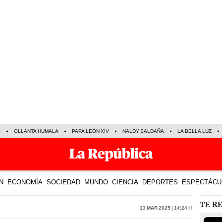
O
OLLANTA HUMALA
PAPA LEÓN XIV
NALDY SALDAÑA
LA BELLA LUZ
N
ECONOMÍA
SOCIEDAD
MUNDO
CIENCIA
DEPORTES
ESPECTÁCU
TE R
13 Mar 2025 | 14:24 h