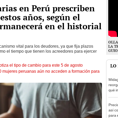
rias en Perú prescriben
estos años, según el
ermanecerá en el historial
OLLA
anismo vital para los deudores, ya que fija plazos
LA T
GUIO
como el tiempo que tienen los acreedores para ejercer
otiza el tipo de cambio para este 5 de agosto
LO
10 mujeres peruanas aún no acceden a formación para
Midag
reorg
qué i
cambi
Preci
así co
para 