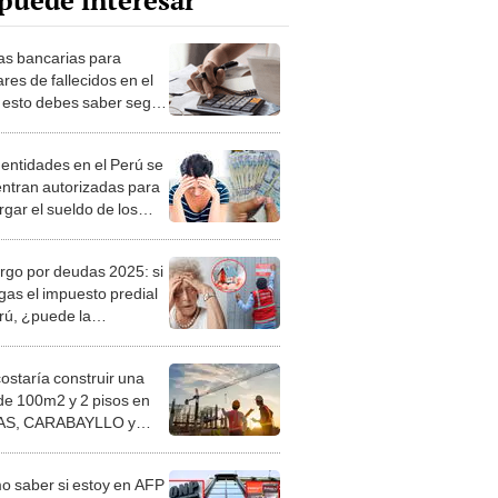
puede interesar
s bancarias para
ares de fallecidos en el
 esto debes saber según
igo Civil
 entidades en el Perú se
ntran autorizadas para
gar el sueldo de los
jadores en 2025: ¿en
asos aplica?
go por deudas 2025: si
gas el impuesto predial
rú, ¿puede la
palidad quitarte la
nda?
costaría construir una
de 100m2 y 2 pisos en
S, CARABAYLLO y
distritos de LIMA
TE
 saber si estoy en AFP