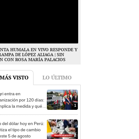
NTA HUMALA EN VIVO RESPONDE Y
RAMPA DE LÓPEZ ALIAGA | SIN
N CON ROSA MARÍA PALACIOS
 MÁS VISTO
LO ÚLTIMO
ri entra en
anización por 120 días:
1
mplica la medida y qué
os podrían venir
o del dólar hoy en Perú:
tiza el tipo de cambio
2
este 5 de agosto