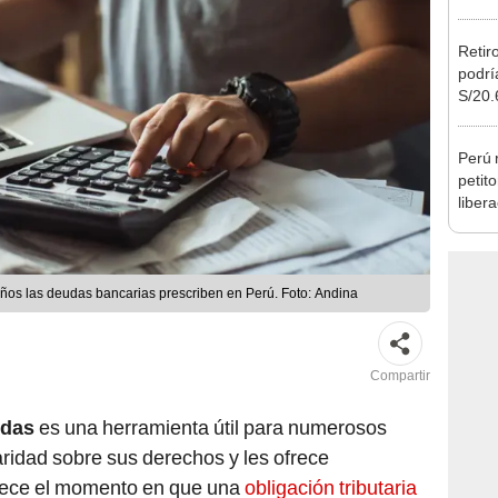
Retir
podrí
S/20.
Cong
proye
Perú 
petit
liber
conce
cobre
años las deudas bancarias prescriben en Perú. Foto: Andina
Compartir
udas
es una herramienta útil para numerosos
ridad sobre sus derechos y les ofrece
blece el momento en que una
obligación tributaria