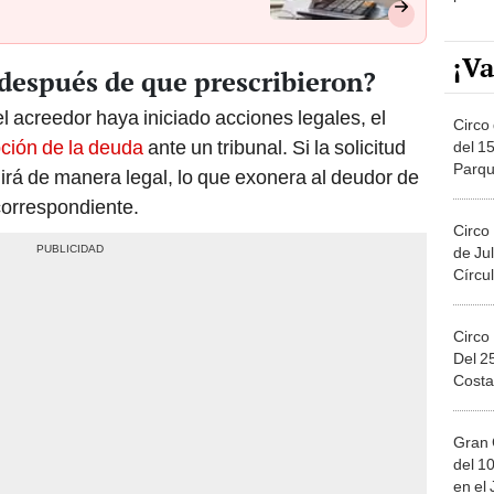
¡Va
después de que prescribieron?
l acreedor haya iniciado acciones legales, el
Circo 
pción de la deuda
ante un tribunal. Si la solicitud
del 15
Parqu
irá de manera legal, lo que exonera al deudor de
Migue
 correspondiente.
Circo
de Jul
Círcul
Circo
Del 2
Costa
Gran 
del 10
en el