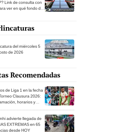
? Link de consulta con
ara ver en qué fondo de
ones estás
lincaturas
ncatura del miércoles 5
osto de 2026
tas Recomendadas
os de Liga 1 en la fecha
 Torneo Clausura 2026:
amación, horarios y
 ver
hi advierte llegada de
IAS EXTREMAS en 65
ncias desde HOY