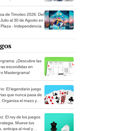
sa de Timoteo 2026: Del
Julio al 30 de Agosto en
Plaza - Independencia
egos
rgrama: ¡Descubre las
ras escondidas en
ro Mastergrama!
rio: El legendario juego
rtas que nunca pasa de
 Organiza el mazo y
stra tu habilidad.
z: El rey de los juegos
trategia. Mueve tus
, anticipa al rival y