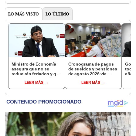
LO MÁS VISTO
LO ÚLTIMO
Ministro de Economía
Cronograma de pagos
Gobi
asegura que no se
de sueldos y pensiones
todos
reducirán feriados y que
de agosto 2026 vía
año a
sueldo mínimo se
Banco de la Nación:
excep
LEER MÁS
LEER MÁS
aumentará en dos
conoce las fechas de
Navi
etapas
depósito