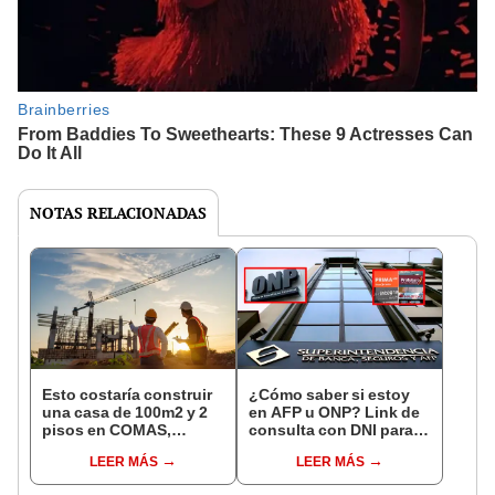
NOTAS RELACIONADAS
Esto costaría construir
¿Cómo saber si estoy
una casa de 100m2 y 2
en AFP u ONP? Link de
pisos en COMAS,
consulta con DNI para
CARABAYLLO y otros
ver en qué fondo de
LEER MÁS
LEER MÁS
distritos de LIMA
pensiones estás
NORTE