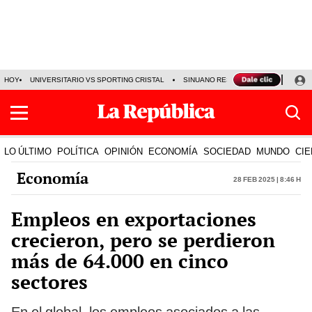
HOY
UNIVERSITARIO VS SPORTING CRISTAL
SINUANO RESULTADOS HOY
CA
LO ÚLTIMO
POLÍTICA
OPINIÓN
ECONOMÍA
SOCIEDAD
MUNDO
CIE
Economía
28 Feb 2025 | 8:46 h
Empleos en exportaciones
crecieron, pero se perdieron
más de 64.000 en cinco
sectores