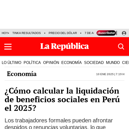
HOY
TINKA RESULTADOS
PRECIO DEL DÓLAR
7 DE AGOSTO
OLLANTA H
LO ÚLTIMO
POLÍTICA
OPINIÓN
ECONOMÍA
SOCIEDAD
MUNDO
CIE
Economía
10 Ene 2025 | 7:19 h
¿Cómo calcular la liquidación
de beneficios sociales en Perú
el 2025?
Los trabajadores formales pueden afrontar
despidos o renuncias voluntarias, lo que