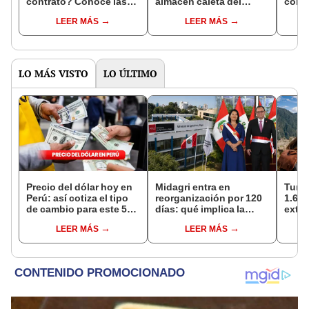
contrato? Conoce las
almacén caleta del
compr
consecuencias de dejar
Centro de Lima: ropa,
pren
LEER MÁS
LEER MÁS
tu trabajo antes de
calzado y
Unid
tiempo
electrodomésticos
S/9
LO MÁS VISTO
LO ÚLTIMO
Precio del dólar hoy en
Midagri entra en
Turis
Perú: así cotiza el tipo
reorganización por 120
1.62 
de cambio para este 5
días: qué implica la
extra
de agosto
medida y qué cambios
país 
LEER MÁS
LEER MÁS
podrían venir
seme