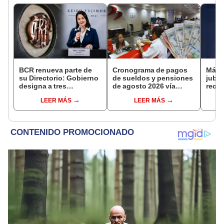
BCR renueva parte de
Cronograma de pagos
Más 
su Directorio: Gobierno
de sueldos y pensiones
jubil
designa a tres
de agosto 2026 vía
reci
representantes del
Banco de la Nación:
adici
LEER MÁS
LEER MÁS
Ejecutivo
conoce las fechas de
en a
depósito