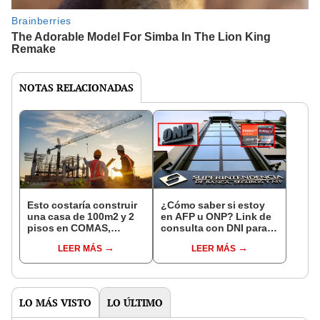
NOTAS RELACIONADAS
Esto costaría construir
¿Cómo saber si estoy
una casa de 100m2 y 2
en AFP u ONP? Link de
pisos en COMAS,
consulta con DNI para
CARABAYLLO y otros
ver en qué fondo de
LEER MÁS
LEER MÁS
distritos de LIMA
pensiones estás
NORTE
LO MÁS VISTO
LO ÚLTIMO