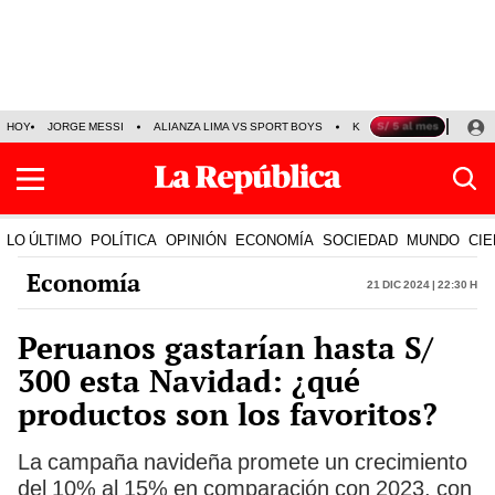
HOY
JORGE MESSI
ALIANZA LIMA VS SPORT BOYS
KENJI FUJIMORI
PRE
LO ÚLTIMO
POLÍTICA
OPINIÓN
ECONOMÍA
SOCIEDAD
MUNDO
CIE
Economía
21 Dic 2024 | 22:30 h
Peruanos gastarían hasta S/
300 esta Navidad: ¿qué
productos son los favoritos?
La campaña navideña promete un crecimiento
del 10% al 15% en comparación con 2023, con