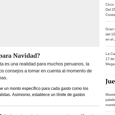
Circo
Del 2
Costa
Gran 
del 10
en el
para Navidad?
La Ca
17 de 
ta es una realidad para muchos peruanos, la
Mega 
nos consejos a tomar en cuenta al momento de
has.
Ju
ine un monto específico para cada gasto como los
alidas. Asimismo, establece un límite de gastos
Maste
palab
nuest