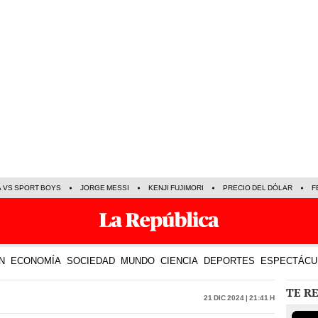
A VS SPORT BOYS
JORGE MESSI
KENJI FUJIMORI
PRECIO DEL DÓLAR
F
N
ECONOMÍA
SOCIEDAD
MUNDO
CIENCIA
DEPORTES
ESPECTÁCU
TE R
21 Dic 2024 | 21:41 h