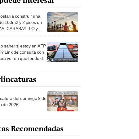
puede interesar
costaría construir una
de 100m2 y 2 pisos en
S, CARABAYLLO y
distritos de LIMA
TE
 saber si estoy en AFP
? Link de consulta con
ara ver en qué fondo de
ones estás
lincaturas
ncatura del domingo 9 de
o de 2026
tas Recomendadas