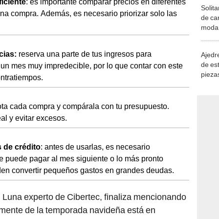
iciente
: es importante comparar precios en diferentes
Solita
una compra. Además, es necesario priorizar solo las
de ca
moda.
demue
cias:
reserva una parte de tus ingresos para
Ajedre
de es
 un mes muy impredecible, por lo que contar con este
piezas
ontratiempos.
consi
ta cada compra y compárala con tu presupuesto.
al y evitar excesos.
s de crédito
: antes de usarlas, es necesario
se puede pagar al mes siguiente o lo más pronto
eden convertir pequeños gastos en grandes deudas.
 Luna experto de Cibertec, finaliza mencionando
namente de la temporada navideña está en