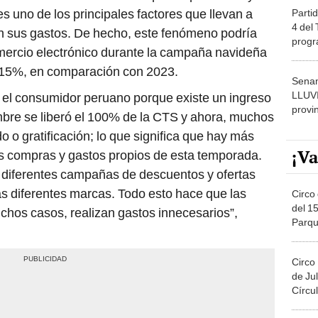
s uno de los principales factores que llevan a
Partid
4 del
 sus gastos. De hecho, este fenómeno podría
progr
omercio electrónico durante la campaña navideña
dónde
 15%, en comparación con 2023.
Senam
LLUV
a el consumidor peruano porque existe un ingreso
provi
bre se liberó el 100% de la CTS y ahora, muchos
o o gratificación; lo que significa que hay más
¡Va
las compras y gastos propios de esta temporada.
 diferentes campañas de descuentos y ofertas
s diferentes marcas. Todo esto hace que las
Circo 
del 15
hos casos, realizan gastos innecesarios”,
Parqu
Migue
Circo
de Jul
Círcul