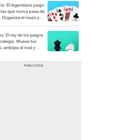
rio: El legendario juego
rtas que nunca pasa de
 Organiza el mazo y
stra tu habilidad.
z: El rey de los juegos
trategia. Mueve tus
, anticipa al rival y
gue el jaque mate.