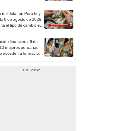
o
o del dólar en Perú hoy,
o 8 de agosto de 2026:
3
lta el tipo de cambio en
s, casas de cambio y
formas digitales
ción financiera: 9 de
10 mujeres peruanas
4
o acceden a formación
administrar mejor su
o