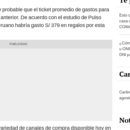
Te 
 probable que el ticket promedio de gastos para
Esto 
 anterior. De acuerdo con el estudio de Pulso
casa 
eruano habría gasto S/ 379 en regalos por esta
COMA
otros 
NOR
¿Cómo
u ONP
DNI p
pensi
Car
Carli
agost
No
 variedad de canales de compra disponible hoy en