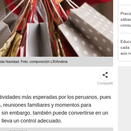
agost
Preci
sábad
consu
banco
plata
Educa
cada 
aún n
para 
sta Navidad. Foto: composición LR/Andina
diner
Compartir
tividades más esperadas por los peruanos, pues
s, reuniones familiares y momentos para
; sin embargo, también puede convertirse en un
e lleva un control adecuado.