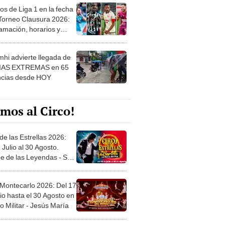
os de Liga 1 en la fecha
 Torneo Clausura 2026:
amación, horarios y
 ver
hi advierte llegada de
IAS EXTREMAS en 65
ncias desde HOY
mos al Circo!
de las Estrellas 2026:
 Julio al 30 Agosto.
e de las Leyendas - San
l
 Montecarlo 2026: Del 17
io hasta el 30 Agosto en
o Militar - Jesús María