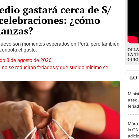
dio gastará cerca de S/
 celebraciones: ¿cómo
nanzas?
 Nuevo son momentos esperados en Perú, pero también
OLLA
controla el gasto.
LA T
GUIO
ado 8 de agosto de 2026
 no se reducirán feriados y que sueldo mínimo se
LO
Minis
asegu
feria
se au
Más d
la ON
adici