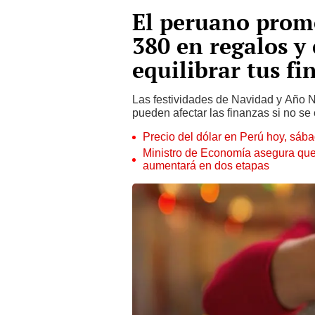
El peruano prome
380 en regalos y
equilibrar tus fi
Las festividades de Navidad y Año
pueden afectar las finanzas si no se 
Precio del dólar en Perú hoy, sáb
Ministro de Economía asegura que
aumentará en dos etapas