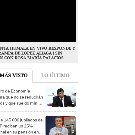
NTA HUMALA EN VIVO RESPONDE Y
RAMPA DE LÓPEZ ALIAGA | SIN
N CON ROSA MARÍA PALACIOS
 MÁS VISTO
LO ÚLTIMO
tro de Economía
ra que no se reducirán
1
dos y que sueldo mínimo
mentará en dos etapas
e 145 000 jubilados de
P reciben un 25%
2
onal en su pensión en