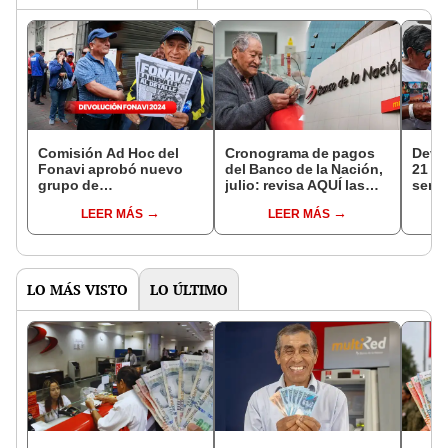
Comisión Ad Hoc del
Cronograma de pagos
Devol
Fonavi aprobó nuevo
del Banco de la Nación,
21 y 
grupo de
julio: revisa AQUÍ las
sería
BENEFICIARIOS:
fechas para hacer el
fech
LEER MÁS
LEER MÁS
¿quiénes son y cuándo
debido cobro
cobra
cobrarán sus aportes?
LO MÁS VISTO
LO ÚLTIMO