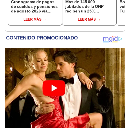
Cronograma de pagos
Más de 145 000
Bono 
de sueldos y pensiones
jubilados de la ONP
veter
de agosto 2026 vía
reciben un 25%
Fuer
Banco de la Nación:
adicional en su pensión
¿des
LEER MÁS
LEER MÁS
conoce las fechas de
en agosto
puede
depósito
AQUÍ 
CRO
edad