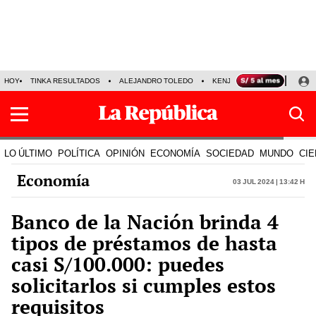
HOY
TINKA RESULTADOS
ALEJANDRO TOLEDO
KENJI FUJIMORI
PRECIO
LO ÚLTIMO
POLÍTICA
OPINIÓN
ECONOMÍA
SOCIEDAD
MUNDO
CIE
Economía
03 Jul 2024 | 13:42 h
Banco de la Nación brinda 4
tipos de préstamos de hasta
casi S/100.000: puedes
solicitarlos si cumples estos
requisitos