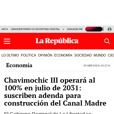
HOY
UNIVERSITARIO VS SPORTING CRISTAL
SINUANO RESULTADOS HOY
CA
LO ÚLTIMO
POLÍTICA
OPINIÓN
ECONOMÍA
SOCIEDAD
MUNDO
CIE
Economía
25 Abr 2024 | 16:27 h
Chavimochic III operará al
100% en julio de 2031:
suscriben adenda para
construcción del Canal Madre