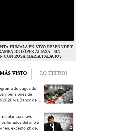
NTA HUMALA EN VIVO RESPONDE Y
RAMPA DE LÓPEZ ALIAGA | SIN
N CON ROSA MARÍA PALACIOS
 MÁS VISTO
LO ÚLTIMO
ograma de pagos de
os y pensiones de
1
o 2026 vía Banco de la
n: conoce las fechas de
ito
rno plantea mover
 los feriados del año a
2
iernes, excepto 28 de