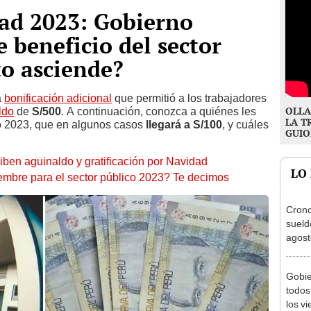
ad 2023: Gobierno
e beneficio del sector
to asciende?
a
bonificación adicional
que permitió a los trabajadores
OLLA
ldo
de
S/500
. A continuación, conozca a quiénes les
LA T
o 2023, que en algunos casos
llegará a S/100
, y cuáles
GUIO
iben aguinaldo y gratificación por Navidad
LO
embre para el sector público 2023? Te decimos
Cron
sueld
agost
Nació
depós
Gobie
todos
los v