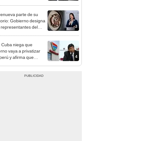
, Navidad y Año Nuevo
enueva parte de su
torio: Gobierno designa
3
s representantes del
tivo
 Cuba niega que
rno vaya a privatizar
4
perú y afirma que
rán recuperar su
bilidad