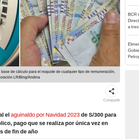
julio
BCR r
Direc
a tre
Ejecu
Elmer
Gobie
Petro
busca
renta
base de cálculo para el reajuste de cualquier tipo de remuneración,
mposición LR/Bing/Andina
Compartir
al el
aguinaldo por Navidad 2023
de S/300 para
lico, pago que se realiza por única vez en
s de fin de año