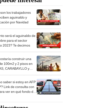
puede interesar
 son los trabajadores
eciben aguinaldo y
ficación por Navidad
to será el aguinaldo de
mbre para el sector
co 2023? Te decimos
costaría construir una
de 100m2 y 2 pisos en
S, CARABAYLLO y
distritos de LIMA
TE
 saber si estoy en AFP
? Link de consulta con
ara ver en qué fondo de
ones estás
lincaturas