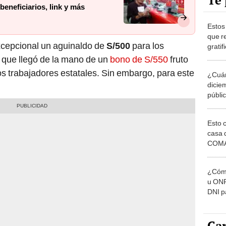
Te 
eneficiarios, link y más
Estos
que r
xcepcional un aguinaldo de
S/500
para los
grati
, que llegó de la mano de un
bono de S/550
fruto
os trabajadores estatales. Sin embargo, para este
¿Cuán
dicie
públi
Esto 
casa 
COMA
otros 
NOR
¿Cómo
u ONP
DNI p
pensi
Car