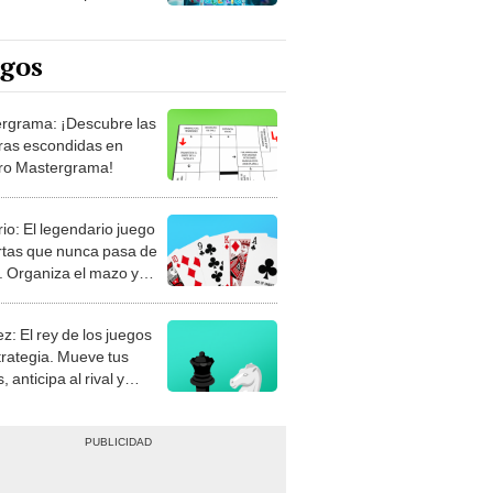
egos
rgrama: ¡Descubre las
ras escondidas en
ro Mastergrama!
rio: El legendario juego
rtas que nunca pasa de
 Organiza el mazo y
stra tu habilidad.
z: El rey de los juegos
trategia. Mueve tus
, anticipa al rival y
gue el jaque mate.