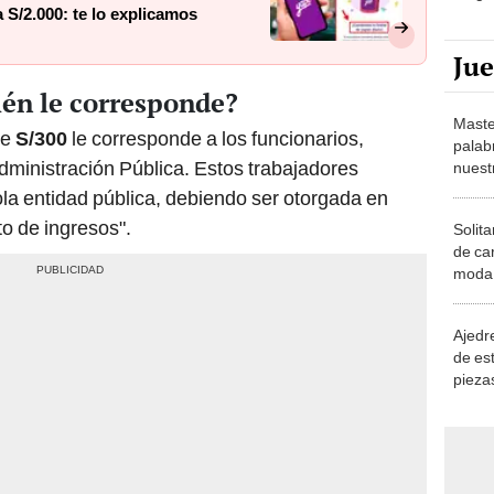
 S/2.000: te lo explicamos
Ju
ién le corresponde?
Maste
e
S/300
le corresponde a los funcionarios,
palab
Administración Pública. Estos trabajadores
nuest
ola entidad pública, debiendo ser otorgada en
o de ingresos".
Solita
de ca
moda.
demue
Ajedre
de es
piezas
consi