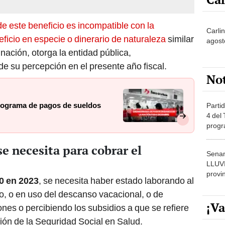
e este beneficio es incompatible con la
Carlin
ficio en especie o dinerario de naturaleza
similar
agost
nación, otorga la entidad pública,
e su percepción en el presente año fiscal.
No
onograma de pagos de sueldos
Partid
4 del
progr
dónde
e necesita para cobrar el
Senam
LLUV
provi
0 en 2023
, se necesita haber estado laborando al
, o en uso del descanso vacacional, o de
¡Va
nes o percibiendo los subsidios a que se refiere
ón de la Seguridad Social en Salud.