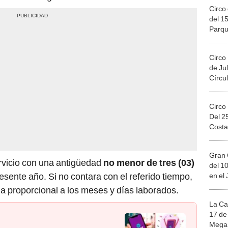
Circo 
del 15
Parqu
Migue
Circo
de Jul
Círcul
Circo
Del 2
Costa
Gran 
rvicio con una antigüedad
no menor de tres (03)
del 10
esente año. Si no contara con el referido tiempo,
en el
a proporcional a los meses y días laborados.
La Ca
17 de 
Mega 