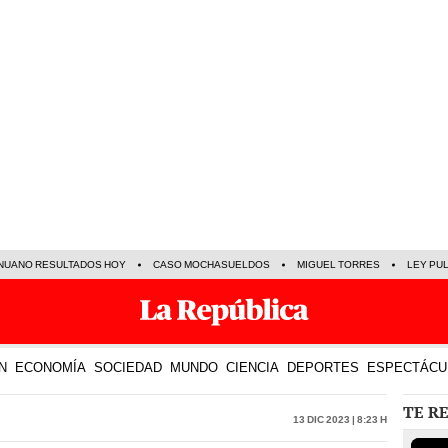
NUANO RESULTADOS HOY
CASO MOCHASUELDOS
MIGUEL TORRES
LEY PU
N
ECONOMÍA
SOCIEDAD
MUNDO
CIENCIA
DEPORTES
ESPECTÁCU
TE R
13 Dic 2023 | 8:23 h