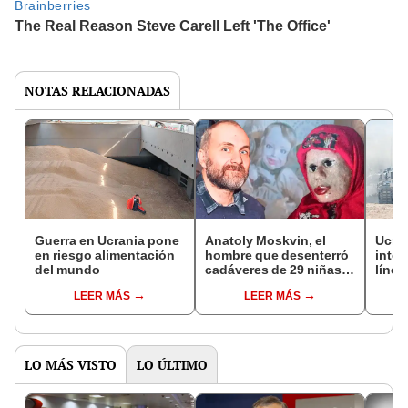
NOTAS RELACIONADAS
Guerra en Ucrania pone
Anatoly Moskvin, el
Ucran
en riesgo alimentación
hombre que desenterró
inten
del mundo
cadáveres de 29 niñas y
línea
las convirtió en
LEER MÁS
LEER MÁS
muñecas
LO MÁS VISTO
LO ÚLTIMO