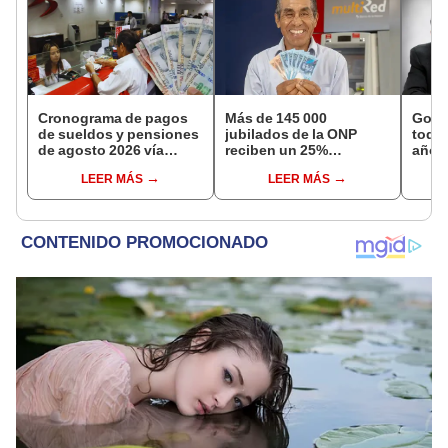
Cronograma de pagos
Más de 145 000
Gobi
de sueldos y pensiones
jubilados de la ONP
todos
de agosto 2026 vía
reciben un 25%
año a
Banco de la Nación:
adicional en su pensión
excep
LEER MÁS
LEER MÁS
conoce las fechas de
en agosto
Navi
depósito