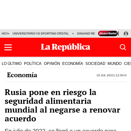
HOY
UNIVERSITARIO VS SPORTING CRISTAL
SINUANO RESULTADOS HOY
CA
LO ÚLTIMO
POLÍTICA
OPINIÓN
ECONOMÍA
SOCIEDAD
MUNDO
CIE
Economía
19 Jul 2023 | 12:50 h
Rusia pone en riesgo la
seguridad alimentaria
mundial al negarse a renovar
acuerdo