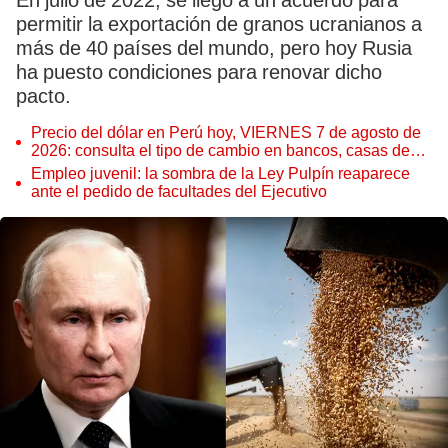
En julio de 2022, se llegó a un acuerdo para
permitir la exportación de granos ucranianos a
más de 40 países del mundo, pero hoy Rusia
ha puesto condiciones para renovar dicho
pacto.
Precio del dólar en Perú hoy, VIERNES 7 de agosto de
2026: consulta el tipo de cambio en bancos, casas de
cambio y plataformas digitales
Empleo juvenil: la sombra de la Ley Pulpín reaparece
ante el pedido de facultades del Ejecutivo