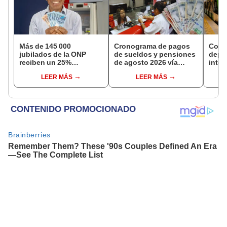
Más de 145 000
Cronograma de pagos
Comp
jubilados de la ONP
de sueldos y pensiones
depa
reciben un 25%
de agosto 2026 vía
inter
adicional en su pensión
Banco de la Nación:
híbr
LEER MÁS
LEER MÁS
en agosto
conoce las fechas de
la de
depósito