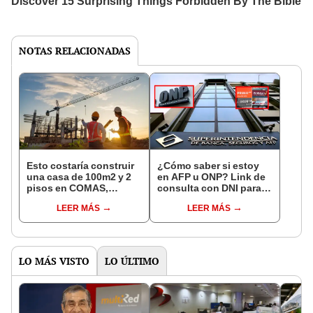
NOTAS RELACIONADAS
Esto costaría construir
¿Cómo saber si estoy
una casa de 100m2 y 2
en AFP u ONP? Link de
pisos en COMAS,
consulta con DNI para
CARABAYLLO y otros
ver en qué fondo de
LEER MÁS
LEER MÁS
distritos de LIMA
pensiones estás
NORTE
LO MÁS VISTO
LO ÚLTIMO