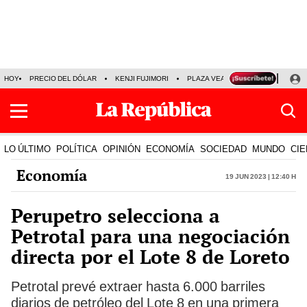
HOY
PRECIO DEL DÓLAR
KENJI FUJIMORI
PLAZA VEA
FERIADOS
KE
LO ÚLTIMO
POLÍTICA
OPINIÓN
ECONOMÍA
SOCIEDAD
MUNDO
CIE
Economía
19 Jun 2023 | 12:40 h
Perupetro selecciona a
Petrotal para una negociación
directa por el Lote 8 de Loreto
Petrotal prevé extraer hasta 6.000 barriles
diarios de petróleo del Lote 8 en una primera