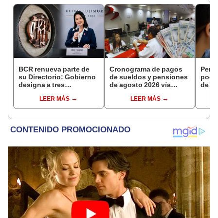
BCR renueva parte de
Cronograma de pagos
Perso
su Directorio: Gobierno
de sueldos y pensiones
podr
designa a tres
de agosto 2026 vía
de ha
representantes del
Banco de la Nación:
compr
LEER MÁS
LEER MÁS
Ejecutivo
conoce las fechas de
nuev
depósito