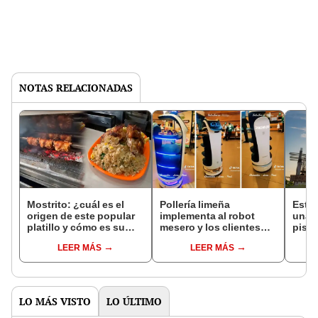
NOTAS RELACIONADAS
Mostrito: ¿cuál es el
Pollería limeña
Esto 
origen de este popular
implementa al robot
una c
platillo y cómo es su
mesero y los clientes
piso
sabor original?
quedan encantados con
CARA
LEER MÁS
LEER MÁS
su atención
distr
NOR
LO MÁS VISTO
LO ÚLTIMO