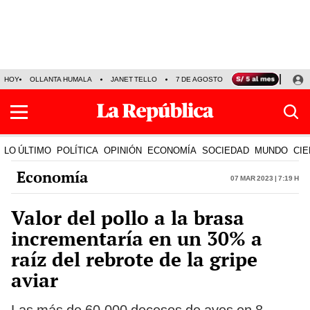
HOY
OLLANTA HUMALA
JANET TELLO
7 DE AGOSTO
TINKA RESULTADOS
LO ÚLTIMO
POLÍTICA
OPINIÓN
ECONOMÍA
SOCIEDAD
MUNDO
CIE
Economía
07 Mar 2023 | 7:19 h
Valor del pollo a la brasa
incrementaría en un 30% a
raíz del rebrote de la gripe
aviar