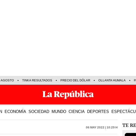
E AGOSTO
TINKA RESULTADOS
PRECIO DEL DÓLAR
OLLANTA HUMALA
P
N
ECONOMÍA
SOCIEDAD
MUNDO
CIENCIA
DEPORTES
ESPECTÁCU
TE R
06 May 2022 | 10:29 h