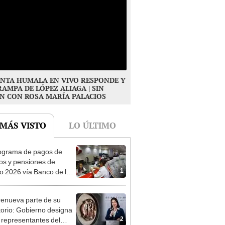
NTA HUMALA EN VIVO RESPONDE Y
RAMPA DE LÓPEZ ALIAGA | SIN
N CON ROSA MARÍA PALACIOS
 MÁS VISTO
LO ÚLTIMO
ograma de pagos de
os y pensiones de
1
o 2026 vía Banco de la
n: conoce las fechas de
ito
enueva parte de su
torio: Gobierno designa
2
s representantes del