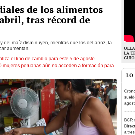
iales de los alimentos
bril, tras récord de
y del maíz disminuyen, mientras que los del arroz, la
OLLA
úcar aumentan.
LA T
GUIO
otiza el tipo de cambio para este 5 de agosto
10 mujeres peruanas aún no acceden a formación para
LO
Cron
sueld
agost
Nació
depós
BCR r
Direc
a tre