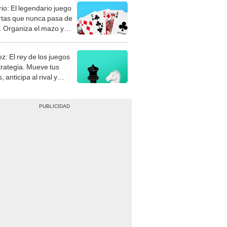
rio: El legendario juego
rtas que nunca pasa de
 Organiza el mazo y
stra tu habilidad.
z: El rey de los juegos
trategia. Mueve tus
, anticipa al rival y
gue el jaque mate.