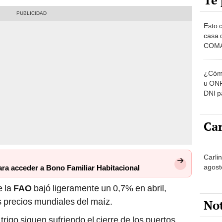
Te 
Esto 
casa 
COMA
otros 
NOR
¿Cómo
u ONP
DNI p
pensi
Car
Carlin
agost
ara acceder a Bono Familiar Habitacional
e la
FAO
bajó ligeramente un 0,7% en abril,
s precios mundiales del maíz.
No
trigo siguen sufriendo el cierre de los puertos