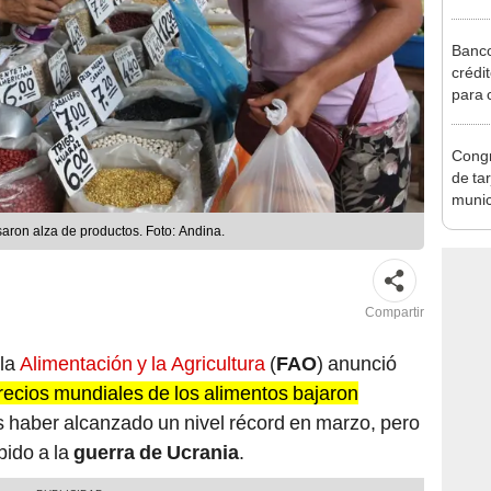
Ejecu
Banco
crédi
para 
Perú:
para 
Congr
de tar
munic
de la
aron alza de productos. Foto: Andina.
Compartir
la
Alimentación y la Agricultura
(
FAO
) anunció
recios mundiales de los alimentos bajaron
as haber alcanzado un nivel récord en marzo, pero
bido a la
guerra de Ucrania
.