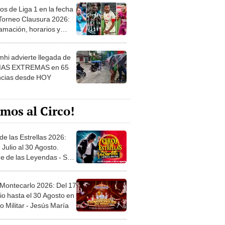
os de Liga 1 en la fecha
 Torneo Clausura 2026:
amación, horarios y
 ver
hi advierte llegada de
IAS EXTREMAS en 65
ncias desde HOY
mos al Circo!
de las Estrellas 2026:
 Julio al 30 Agosto.
e de las Leyendas - San
l
 Montecarlo 2026: Del 17
io hasta el 30 Agosto en
o Militar - Jesús María