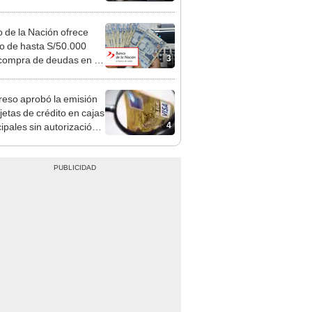
tivo
 de la Nación ofrece
to de hasta S/50.000
3
compra de deudas en el
 estos son los pasos
solicitarlo en 2025
eso aprobó la emisión
jetas de crédito en cajas
4
ipales sin autorización
 SBS