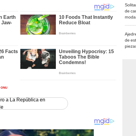
Solita
de ca
moda.
demue
Ajedre
de es
piezas
consi
ONU
ero a La República en
le