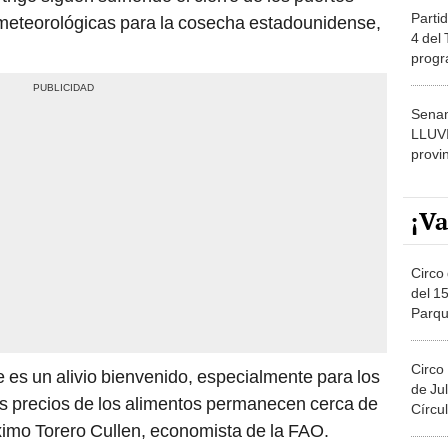
Partid
 meteorológicas para la cosecha estadounidense,
4 del
progr
dónde
Senam
LLUV
provi
¡Va
Circo 
del 15
Parqu
Migue
Circo
e es un alivio bienvenido, especialmente para los
de Jul
os precios de los alimentos permanecen cerca de
Círcul
ximo Torero Cullen, economista de la FAO.