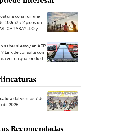
puede interesar
costaría construir una
de 100m2 y 2 pisos en
S, CARABAYLLO y
distritos de LIMA
TE
 saber si estoy en AFP
? Link de consulta con
ara ver en qué fondo de
ones estás
lincaturas
catura del viernes 7 de
o de 2026
tas Recomendadas