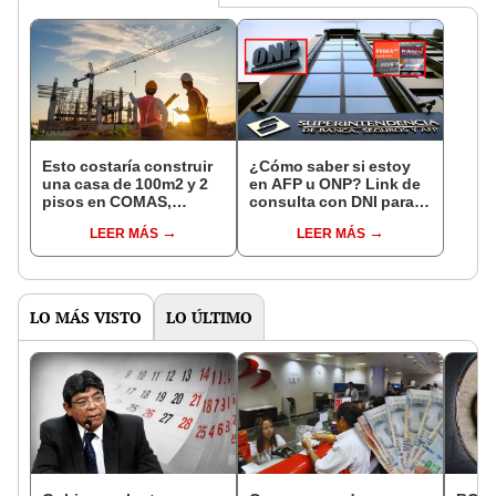
Esto costaría construir
¿Cómo saber si estoy
una casa de 100m2 y 2
en AFP u ONP? Link de
pisos en COMAS,
consulta con DNI para
CARABAYLLO y otros
ver en qué fondo de
LEER MÁS
LEER MÁS
distritos de LIMA
pensiones estás
NORTE
LO MÁS VISTO
LO ÚLTIMO