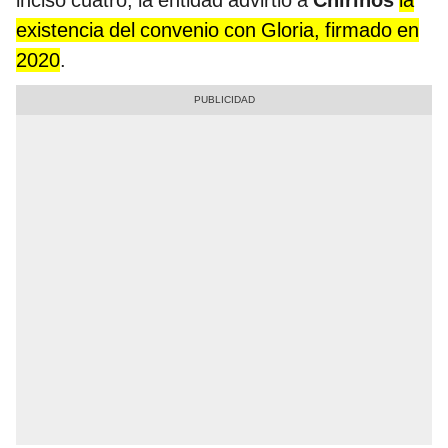
inciso cuatro, la entidad advirtió a
Chirinos
la
existencia del convenio con Gloria, firmado en
2020
.