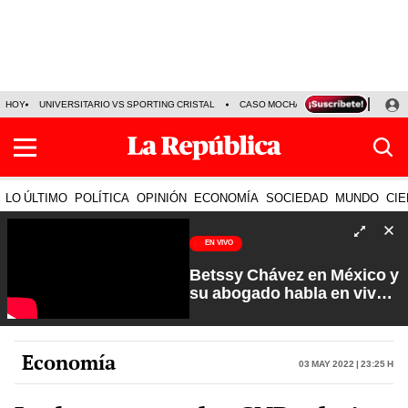
HOY
UNIVERSITARIO VS SPORTING CRISTAL
CASO MOCHASUELDOS
MIGUEL
LO ÚLTIMO
POLÍTICA
OPINIÓN
ECONOMÍA
SOCIEDAD
MUNDO
CIE
EN VIVO
Betssy Chávez en México y
su abogado habla en vivo |
Que No Se Te Olvide con
Carlos Cornejo
Economía
03 May 2022 | 23:25 h