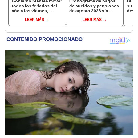
Gobierno plantea mover
Cronograma de pagos
BCR 
todos los feriados del
de sueldos y pensiones
su Di
año a los viernes,
de agosto 2026 vía
desig
excepto 28 de julio,
Banco de la Nación:
repre
LEER MÁS
LEER MÁS
Navidad y Año Nuevo
conoce las fechas de
Ejecu
depósito