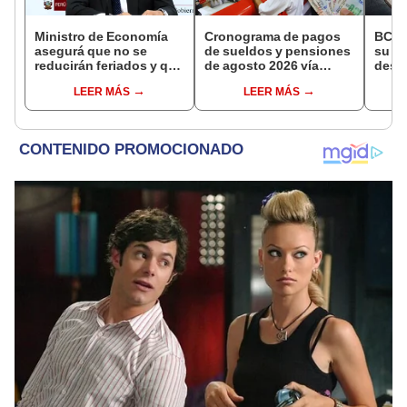
Ministro de Economía
Cronograma de pagos
BCR 
asegurá que no se
de sueldos y pensiones
su Di
reducirán feriados y que
de agosto 2026 vía
desig
sueldo mínimo se
Banco de la Nación:
repre
LEER MÁS
LEER MÁS
aumentará en dos
conoce las fechas de
Ejecu
etapas
depósito