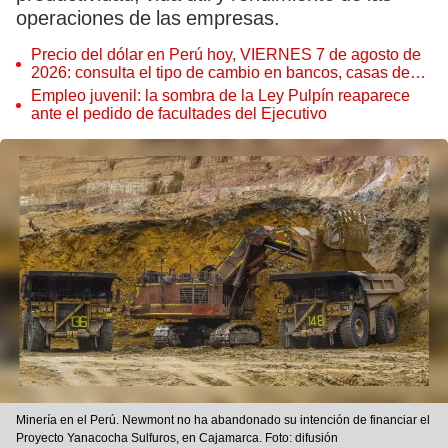
operaciones de las empresas.
Precio del dólar en Perú hoy, VIERNES 7 de agosto de
2026: consulta el tipo de cambio en bancos, casas de
cambio y plataformas digitales
Empleo juvenil: la sombra de la Ley Pulpín reaparece
ante el pedido de facultades del Ejecutivo
Minería en el Perú. Newmont no ha abandonado su intención de financiar el
Proyecto Yanacocha Sulfuros, en Cajamarca. Foto: difusión