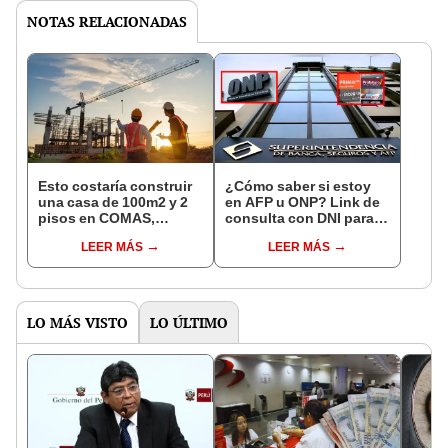
NOTAS RELACIONADAS
Esto costaría construir
¿Cómo saber si estoy
una casa de 100m2 y 2
en AFP u ONP? Link de
pisos en COMAS,
consulta con DNI para
CARABAYLLO y otros
ver en qué fondo de
LEER MÁS
LEER MÁS
distritos de LIMA
pensiones estás
NORTE
LO MÁS VISTO
LO ÚLTIMO