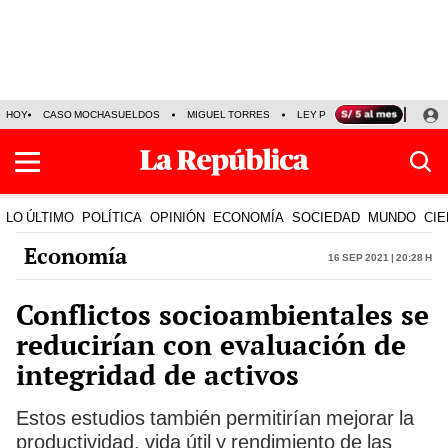
HOY
CASO MOCHASUELDOS
MIGUEL TORRES
LEY PULPÍN
PRECIO DEL
LO ÚLTIMO
POLÍTICA
OPINIÓN
ECONOMÍA
SOCIEDAD
MUNDO
CIE
Economía
16 Sep 2021 | 20:28 h
Conflictos socioambientales se
reducirían con evaluación de
integridad de activos
Estos estudios también permitirían mejorar la
productividad, vida útil y rendimiento de las