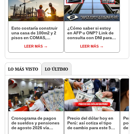
Esto costaría construir
¿Cómo saber si estoy
una casa de 100m2 y 2
en AFP u ONP? Link de
pisos en COMAS,
consulta con DNI para
CARABAYLLO y otros
ver en qué fondo de
LEER MÁS
LEER MÁS
distritos de LIMA
pensiones estás
NORTE
LO MÁS VISTO
LO ÚLTIMO
Cronograma de pagos
Precio del dólar hoy en
Perso
de sueldos y pensiones
Perú: así cotiza el tipo
podr
de agosto 2026 vía
de cambio para este 5
de ha
Banco de la Nación:
de agosto
compr