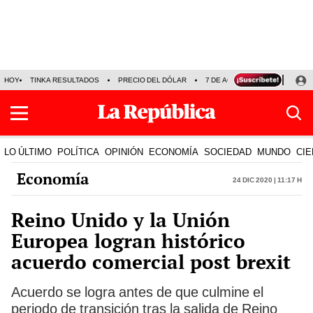
HOY
TINKA RESULTADOS
PRECIO DEL DÓLAR
7 DE AGOSTO
OLLANTA H
LO ÚLTIMO
POLÍTICA
OPINIÓN
ECONOMÍA
SOCIEDAD
MUNDO
CIE
Economía
24 Dic 2020 | 11:17 h
Reino Unido y la Unión
Europea logran histórico
acuerdo comercial post brexit
Acuerdo se logra antes de que culmine el
periodo de transición tras la salida de Reino