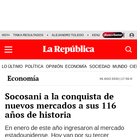
HOY
TINKA RESULTADOS
ALEJANDRO TOLEDO
KENJI FUJIMORI
PRECIO
LO ÚLTIMO
POLÍTICA
OPINIÓN
ECONOMÍA
SOCIEDAD
MUNDO
CIE
Economía
06 Ago 2020 | 17:56 h
Socosani a la conquista de
nuevos mercados a sus 116
años de historia
En enero de este año ingresaron al mercado
estadounidense. Hoy van por su tercer