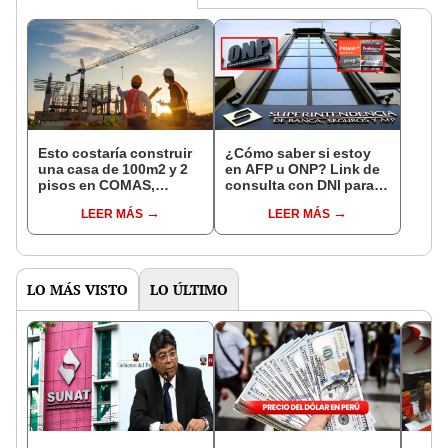
Esto costaría construir
¿Cómo saber si estoy
una casa de 100m2 y 2
en AFP u ONP? Link de
pisos en COMAS,
consulta con DNI para
CARABAYLLO y otros
ver en qué fondo de
LEER MÁS
LEER MÁS
distritos de LIMA
pensiones estás
NORTE
LO MÁS VISTO
LO ÚLTIMO