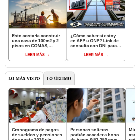
Esto costaría construir
¿Cómo saber si estoy
una casa de 100m2 y 2
en AFP u ONP? Link de
pisos en COMAS,
consulta con DNI para
CARABAYLLO y otros
ver en qué fondo de
LEER MÁS
LEER MÁS
distritos de LIMA
pensiones estás
NORTE
LO MÁS VISTO
LO ÚLTIMO
Cronograma de pagos
Personas solteras
Mini
de sueldos y pensiones
podrán acceder a bono
aseg
de agosto 2026 vía
de hasta S/52.250 para
reduc