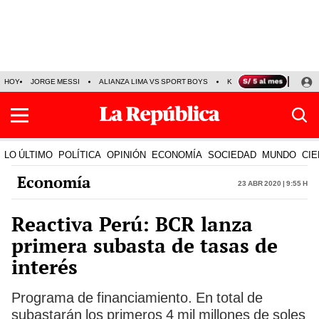
HOY
JORGE MESSI
ALIANZA LIMA VS SPORT BOYS
KENJI FUJIMORI
PRE
LO ÚLTIMO
POLÍTICA
OPINIÓN
ECONOMÍA
SOCIEDAD
MUNDO
CIE
Economía
23 Abr 2020 | 9:55 h
Reactiva Perú: BCR lanza
primera subasta de tasas de
interés
Programa de financiamiento. En total de
subastarán los primeros 4 mil millones de soles