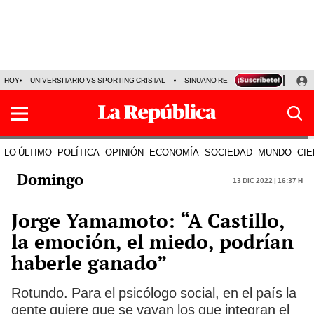
HOY
UNIVERSITARIO VS SPORTING CRISTAL
SINUANO RESULTADOS HOY
CA
LO ÚLTIMO
POLÍTICA
OPINIÓN
ECONOMÍA
SOCIEDAD
MUNDO
CIE
Domingo
13 Dic 2022 | 16:37 h
Jorge Yamamoto: “A Castillo,
la emoción, el miedo, podrían
haberle ganado”
Rotundo. Para el psicólogo social, en el país la
gente quiere que se vayan los que integran el