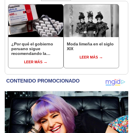
¿Por qué el gobierno
Moda limeña en el siglo
peruano sigue
XIX
recomendando la
LEER MÁS
hidroxicloroquina para
LEER MÁS
la COVID-19?