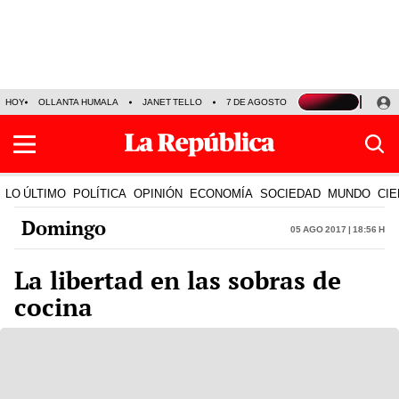
HOY
OLLANTA HUMALA
JANET TELLO
7 DE AGOSTO
TINKA RESULTADOS
LO ÚLTIMO
POLÍTICA
OPINIÓN
ECONOMÍA
SOCIEDAD
MUNDO
CIE
Domingo
05 Ago 2017 | 18:56 h
La libertad en las sobras de
cocina