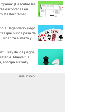
rgrama: ¡Descubre las
ras escondidas en
ro Mastergrama!
rio: El legendario juego
rtas que nunca pasa de
 Organiza el mazo y
stra tu habilidad.
z: El rey de los juegos
trategia. Mueve tus
, anticipa al rival y
gue el jaque mate.