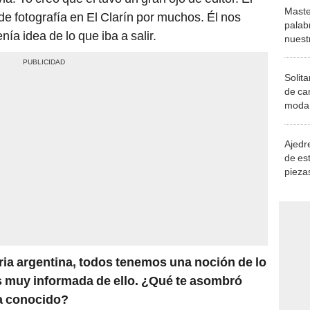
Maste
 de fotografía en El Clarín por muchos. Él nos
palab
nía idea de lo que iba a salir.
nuest
Solita
de ca
moda.
demue
Ajedre
de es
piezas
consi
oria argentina, todos tenemos una noción de lo
ás muy informada de ello. ¿Qué te asombró
ya conocido?