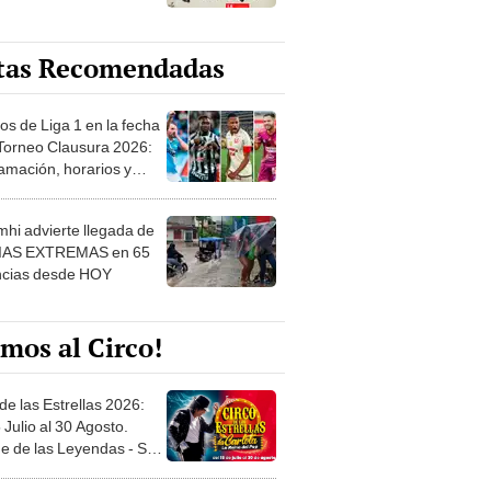
tas Recomendadas
os de Liga 1 en la fecha
 Torneo Clausura 2026:
amación, horarios y
 ver
hi advierte llegada de
IAS EXTREMAS en 65
ncias desde HOY
mos al Circo!
de las Estrellas 2026:
 Julio al 30 Agosto.
e de las Leyendas - San
l