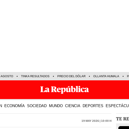
E AGOSTO
TINKA RESULTADOS
PRECIO DEL DÓLAR
OLLANTA HUMALA
P
N
ECONOMÍA
SOCIEDAD
MUNDO
CIENCIA
DEPORTES
ESPECTÁCU
TE R
19 May 2026 | 10:00 h