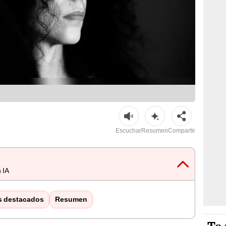
Escuchar
Resumen
Compartir
 IA
s destacados
Resumen