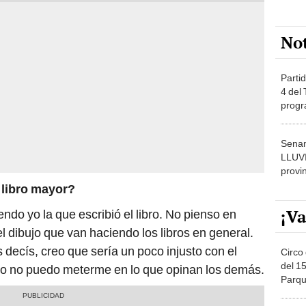
No
Partid
4 del
progr
dónde
Senam
LLUV
provi
 libro mayor?
¡Va
iendo yo la que escribió el libro. No pienso en
 el dibujo que van haciendo los libros en general.
 decís, creo que sería un poco injusto con el
Circo 
del 15
 yo no puedo meterme en lo que opinan los demás.
Parqu
Migue