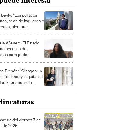
puede interesar
Bayly: “Los políticos
nos, sean de izquierda o
recha, siempre
ntran la manera de
cionarte”
ela Wiener: “El Estado
no necesita de
ristas para poder
tir”
go Fresán: "Si coges un
de Faulkner y le quitas el
 faulkneriano, solo
n anécdotas de pueblo
 sureño"
lincaturas
catura del viernes 7 de
o de 2026