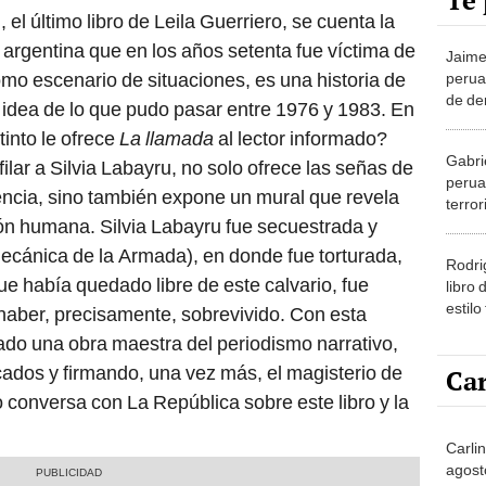
Te 
el último libro de Leila Guerriero, se cuenta la
 argentina que en los años setenta fue víctima de
Jaime 
Como escenario de situaciones, es una historia de
perua
de de
 idea de lo que pudo pasar entre 1976 y 1983. En
encue
into le ofrece
La llamada
al lector informado?
decep
Gabri
filar a Silvia Labayru, no solo ofrece las señas de
perua
encia, sino también expone un mural que revela
terro
ión humana. Silvia Labayru fue secuestrada y
subsis
ecánica de la Armada), en donde fue torturada,
Rodri
e había quedado libre de este calvario, fue
libro 
estilo
 haber, precisamente, sobrevivido. Con esta
queda
icado una obra maestra del periodismo narrativo,
chico
cados y firmando, una vez más, el magisterio de
Car
ro conversa con La República sobre este libro y la
Carlin
agost