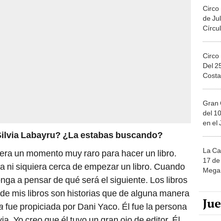
Circo
de Jul
Círcul
Circo
Del 2
Costa
Gran 
del 10
en el
e Silvia Labayru? ¿La estabas buscando?
La Ca
y era un momento muy raro para hacer un libro.
17 de 
a ni siquiera cerca de empezar un libro. Cuando
Mega 
nga a pensar de qué será el siguiente. Los libros
 de mis libros son historias que de alguna manera
Ju
a
fue propiciada por Dani Yaco. Él fue la persona
a. Yo creo que él tuvo un gran ojo de editor. Él