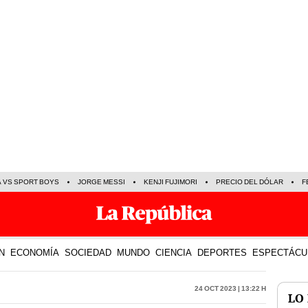
A VS SPORT BOYS
JORGE MESSI
KENJI FUJIMORI
PRECIO DEL DÓLAR
F
N
ECONOMÍA
SOCIEDAD
MUNDO
CIENCIA
DEPORTES
ESPECTÁCU
24 Oct 2023 | 13:22 h
LO