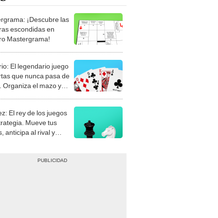
rgrama: ¡Descubre las
ras escondidas en
ro Mastergrama!
rio: El legendario juego
rtas que nunca pasa de
 Organiza el mazo y
stra tu habilidad.
z: El rey de los juegos
trategia. Mueve tus
, anticipa al rival y
gue el jaque mate.