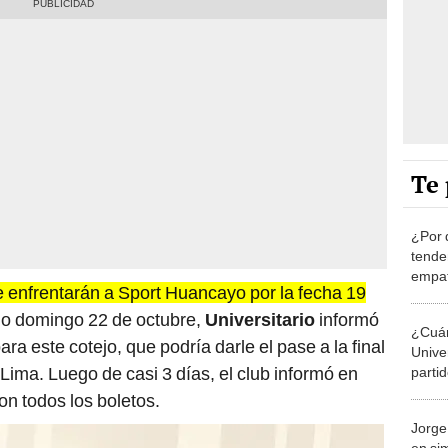
Te 
¿Por 
tende
empat
se enfrentarán a Sport Huancayo por la fecha 19
Cusc
mo domingo 22 de octubre,
Universitario
informó
¿Cuán
ara este cotejo, que podría darle el pase a la final
Unive
 Lima. Luego de casi 3 días, el club informó en
parti
2023
on todos los boletos.
Jorge
en si