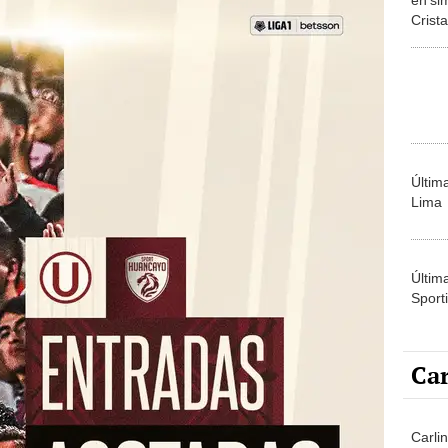
Crista
Últim
Lima
Últim
Sporti
Car
Carli