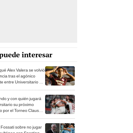
puede interesar
qué Alex Valera se volvió
ncia tras el agónico
e entre Universitario y
o FC?
do y con quién jugará
rsitario su próximo
do por el Torneo Clausura
?
 Fossati sobre no jugar
multáneo con Sporting