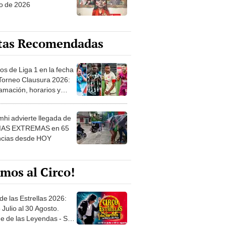
o de 2026
tas Recomendadas
os de Liga 1 en la fecha
 Torneo Clausura 2026:
amación, horarios y
 ver
hi advierte llegada de
IAS EXTREMAS en 65
ncias desde HOY
mos al Circo!
de las Estrellas 2026:
 Julio al 30 Agosto.
e de las Leyendas - San