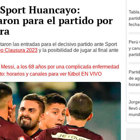
. Sport Huancayo:
Tabla
aron para el partido por
parti
fecha
ra
posic
Perú v
aron las entradas para el decisivo partido ante Sport
y can
eo Clausura 2023
y la posibilidad de jugar al final ante
partid
Mundi
l Messi, a los 68 años por una complicada enfermedad
Parti
to: horarios y canales para ver fútbol EN VIVO
de ag
horar
fútbo
Jorge
llevó 
mundi
en la 