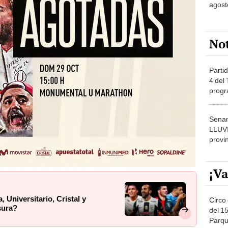
agost
No
Partid
4 del
progr
dónde
Senam
LLUV
provi
¡Va
 Universitario, Cristal y
Circo 
sura?
del 15
Parqu