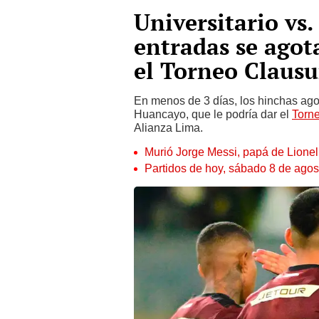
Universitario vs
entradas se agot
el Torneo Clausu
En menos de 3 días, los hinchas agot
Huancayo, que le podría dar el
Torn
Alianza Lima.
Murió Jorge Messi, papá de Lione
Partidos de hoy, sábado 8 de agos