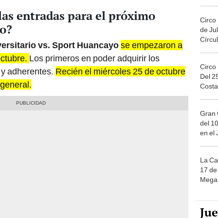
Migue
as entradas para el próximo
Circo
io?
de Jul
Círcul
ersitario vs. Sport Huancayo
se empezaron a
octubre.
Los primeros en poder adquirir los
Circo
s y adherentes.
Recién el miércoles 25 de octubre
Del 2
 general.
Costa
Gran 
del 10
en el
La Ca
17 de 
Mega 
Ju