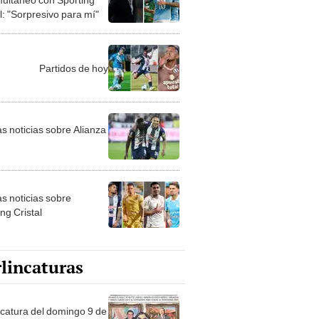
l: "Sorpresivo para mí"
Partidos de hoy
as noticias sobre Alianza
as noticias sobre
ng Cristal
lincaturas
ncatura del domingo 9 de