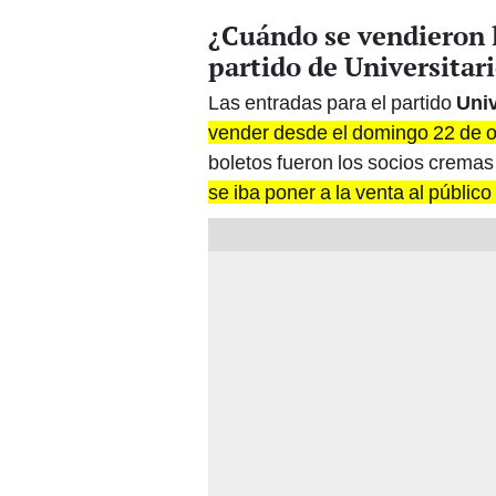
¿Cuándo se vendieron l
partido de Universitar
Las entradas para el partido
Univ
vender desde el domingo 22 de 
boletos fueron los socios crema
se iba poner a la venta al público