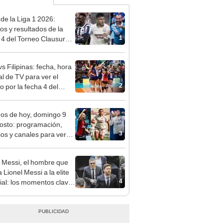
 de la Liga 1 2026:
dos y resultados de la
1
 4 del Torneo Clausura y
iones del Acumulado
s Filipinas: fecha, hora
al de TV para ver el
2
o por la fecha 4 del
al sub 17 de Vóley 2026
dos de hoy, domingo 9
osto: programación,
3
ios y canales para ver
l EN VIVO
 Messi, el hombre que
a Lionel Messi a la elite
4
al: los momentos clave
carrera de su hijo