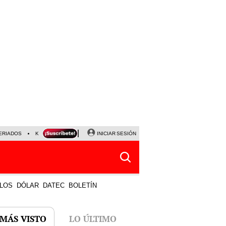
ERIADOS
KEIKO FUJIMORI
NALDY SALDAÑA
INICIAR SESIÓN
JAVIER MILEI
PARTIDOS DE
LOS
DÓLAR
DATEC
BOLETÍN
 MÁS VISTO
LO ÚLTIMO