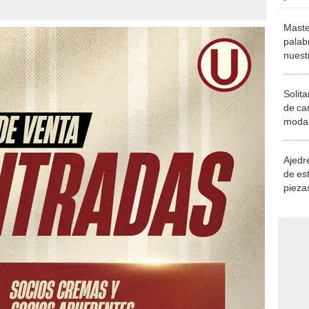
Maste
palab
nuest
Solita
de ca
moda.
demue
Ajedre
de es
piezas
consi