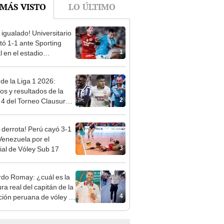
 igualado! Universitario
ó 1-1 ante Sporting
1
l en el estadio
ental por el Torneo
ura de la Liga 1 2026
 de la Liga 1 2026:
dos y resultados de la
2
 4 del Torneo Clausura y
iones del Acumulado
 derrota! Perú cayó 3-1
Venezuela por el
3
al de Vóley Sub 17
do Romay: ¿cuál es la
ra real del capitán de la
4
ción peruana de vóley y
se volvió influencer?