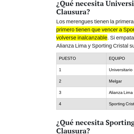
Clausura?
Los merengues tienen la primera
primero tienen que vencer a Spo
volverse inalcanzable
. Si empat
Alianza Lima y Sporting Cristal 
PUESTO
EQUIPO
1
Universitario
2
Melgar
3
Alianza Lima
4
Sporting Crist
¿Qué necesita Sporting
Clausura?
El caso de los rimenses es un p