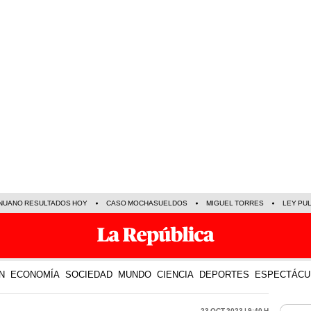
NUANO RESULTADOS HOY
CASO MOCHASUELDOS
MIGUEL TORRES
LEY PU
N
ECONOMÍA
SOCIEDAD
MUNDO
CIENCIA
DEPORTES
ESPECTÁCU
23 Oct 2023 | 9:40 h
LO