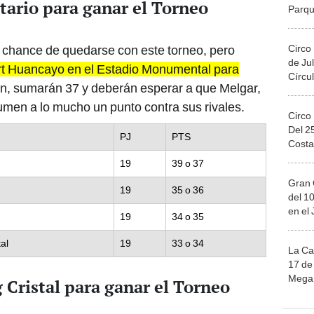
Migue
Circo
 chance de quedarse con este torneo, pero
de Jul
rt Huancayo en el Estadio Monumental para
Círcul
an, sumarán 37 y deberán esperar a que Melgar,
sumen a lo mucho un punto contra sus rivales.
Circo
Del 2
PJ
PTS
Costa
19
39 o 37
Gran 
19
35 o 36
del 10
en el
19
34 o 35
al
19
33 o 34
La Ca
17 de 
Mega 
 Cristal para ganar el Torneo
Ju
oco más complejo, pues necesitan varios