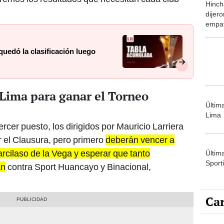
empat
aleja
quedó la clasificación luego
 Lima para ganar el Torneo
Últim
Lima
rcer puesto, los dirigidos por Mauricio Larriera
 el Clausura, pero primero
deberán vencer a
arcilaso de la Vega y esperar que tanto
Últim
Sporti
an
contra Sport Huancayo y Binacional,
Car
Carlin