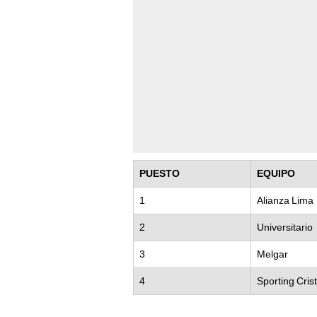
PUESTO
EQUIPO
1
Alianza Lima
2
Universitario
3
Melgar
4
Sporting Crist
¿Qué necesita Universi