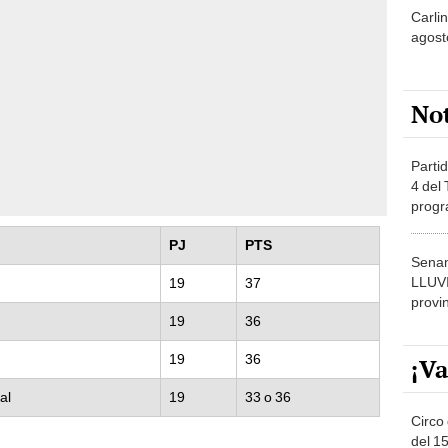
agost
No
Partid
4 del
progr
dónde
PJ
PTS
Senam
LLUV
19
37
provi
19
36
19
36
¡Va
al
19
33 o 36
Circo 
del 15
tario para ganar el Torneo
Parqu