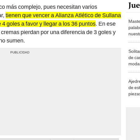
ar,
tienen que vencer a Alianza Atlético de Sullana
Maste
 4 goles a favor y llegar a los 36 puntos
. En ese
palab
 cremas pierdan por una diferencia de 3 goles y
nuest
 no sumen.
Solita
de ca
moda.
demue
Ajedre
de es
piezas
consi
PJ
PTS