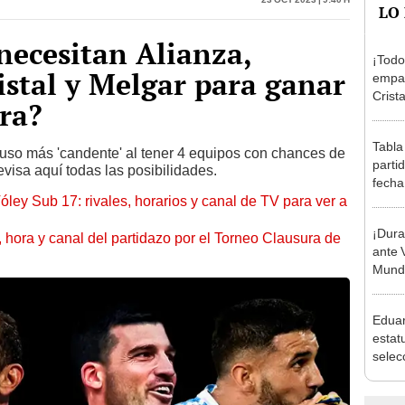
necesitan Alianza,
¡Todo
istal y Melgar para ganar
empat
Crista
ra?
Monum
Claus
Tabla
puso más 'candente' al tener 4 equipos con chances de
parti
evisa aquí todas las posibilidades.
fecha
óley Sub 17: rivales, horarios y canal de TV para ver a
posic
¡Dura
ía, hora y canal del partidazo por el Torneo Clausura de
ante 
Mundi
Eduar
estatu
selec
cómo 