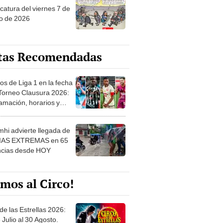
o de 2026
tas Recomendadas
os de Liga 1 en la fecha
 Torneo Clausura 2026:
amación, horarios y
 ver
hi advierte llegada de
IAS EXTREMAS en 65
ncias desde HOY
mos al Circo!
de las Estrellas 2026:
 Julio al 30 Agosto.
e de las Leyendas - San