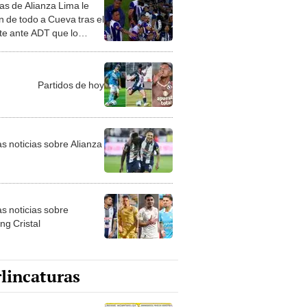
e ante ADT que lo
n del Clausura
Partidos de hoy
as noticias sobre Alianza
as noticias sobre
ng Cristal
lincaturas
catura del viernes 7 de