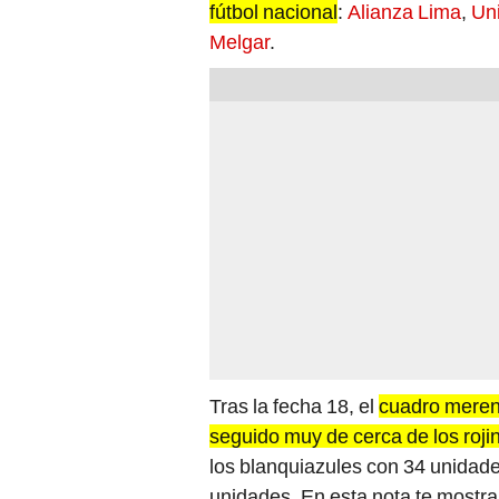
Melgar
.
Tras la fecha 18, el
cuadro mereng
seguido muy de cerca de los roji
los blanquiazules con 34 unidade
unidades. En esta nota te mostr
para ganar el
Torneo Clausura
.