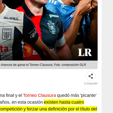
nen chances de ganar el Torneo Clausura. Foto: composición GLR
Compartir
a final y el
Torneo Clausura
quedó más 'picante'
 años, en esta ocasión
existen hasta cuatro
petición y forzar una definición por el título del
versitario de Deportes
,
Sporting Cristal
y
FBC