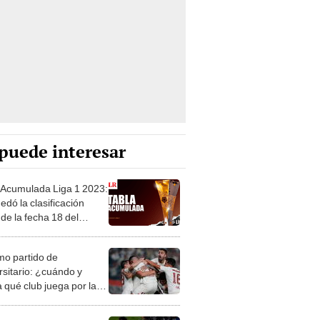
puede interesar
 Acumulada Liga 1 2023:
edó la clasificación
de la fecha 18 del
ura
mo partido de
rsitario: ¿cuándo y
 qué club juega por la
 fecha de la Liga 1?
as de Alianza Lima le
n de todo a Cueva tras el