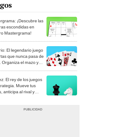
rgrama: ¡Descubre las
ras escondidas en
ro Mastergrama!
rio: El legendario juego
rtas que nunca pasa de
 Organiza el mazo y
stra tu habilidad.
z: El rey de los juegos
trategia. Mueve tus
, anticipa al rival y
gue el jaque mate.