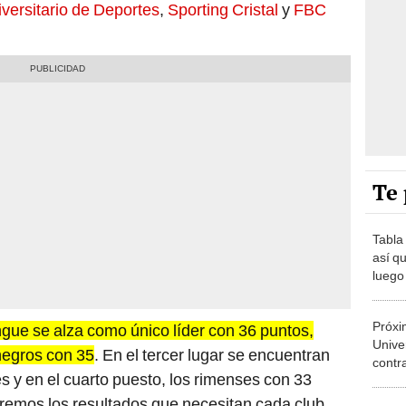
Te 
Tabla
así qu
luego 
Claus
Próxi
ue se alza como único líder con 36 puntos,
Unive
negros con 35
. En el tercer lugar se encuentran
contra
s y en el cuarto puesto, los rimenses con 33
última
aremos los resultados que necesitan cada club
Hinch
dijero