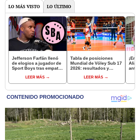
LO MÁS VISTO
LO ÚLTIMO
Jefferson Farfán llenó
Tabla de posiciones
¡Empa
de elogios a jugador de
Mundial de Vóley Sub 17
Alian
Sport Boys tras empate
2026: resultados y
ante 
ante Alianza Lima:
partidos de Perú en fase
manti
LEER MÁS
LEER MÁS
"Ojalá puedas volver
de grupos
lugar
pronto a tu casa"
Clau