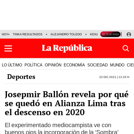
HOY
TINKA RESULTADOS
ALEJANDRO TOLEDO
KENJI FUJIMORI
PRECIO
LO ÚLTIMO
POLÍTICA
OPINIÓN
ECONOMÍA
SOCIEDAD
MUNDO
CIE
Deportes
22 Dic 2021 | 13:25 h
Josepmir Ballón revela por qué
se quedó en Alianza Lima tras
el descenso en 2020
El experimentado mediocampista ve con
buenos ojos la incorporación de la ‘Sombra’