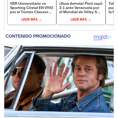
VER Universitario vs
¡Dura derrota! Perú cayó
Tabla
Sporting Cristal EN VIVO
3-1 ante Venezuela por
parti
por el Torneo Clausura
el Mundial de Vóley Sub
la fe
de la Liga 1 2026 vía L1
17
Claus
LEER MÁS
LEER MÁS
Max
del 