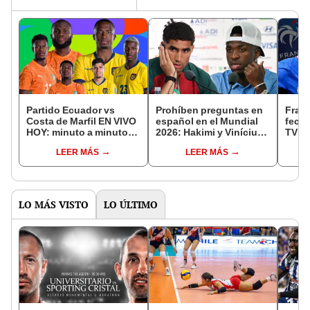
Partido Ecuador vs
Prohíben preguntas en
Franc
Costa de Marfil EN VIVO
español en el Mundial
fecha
HOY: minuto a minuto
2026: Hakimi y Vinícius
TV pa
del duelo por el Mundial
protagonizan polémico
por e
LEER MÁS
LEER MÁS
2026
episodio en conferencia
de prensa
LO MÁS VISTO
LO ÚLTIMO