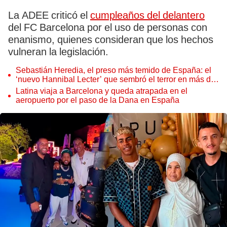
La ADEE criticó el
cumpleaños del delantero
del FC Barcelona por el uso de personas con
enanismo, quienes consideran que los hechos
vulneran la legislación.
Sebastián Heredia, el preso más temido de España: el
‘nuevo Hannibal Lecter’ que sembró el terror en más de
10 cárceles
Latina viaja a Barcelona y queda atrapada en el
aeropuerto por el paso de la Dana en España