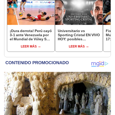
¡Dura derrota! Perú cayó
Universitario vs
Fixtu
3-1 ante Venezuela por
Sporting Cristal EN VIVO
Mund
el Mundial de Vóley Sub
HOY: posibles
17: r
17
alineaciones,
canal
LEER MÁS
LEER MÁS
pronóstico, hora y canal
selec
dónde ver partido por el
Torneo Clausura 2026