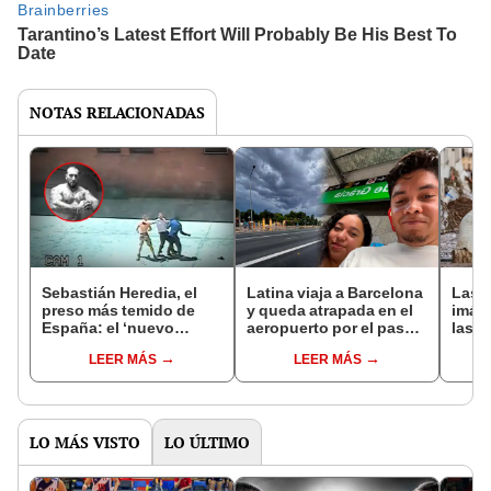
NOTAS RELACIONADAS
Sebastián Heredia, el
Latina viaja a Barcelona
Las 
preso más temido de
y queda atrapada en el
imág
España: el ‘nuevo
aeropuerto por el paso
las i
Hannibal Lecter’ que
de la Dana en España
paso 
LEER MÁS
LEER MÁS
sembró el terror en más
Espa
de 10 cárceles
LO MÁS VISTO
LO ÚLTIMO