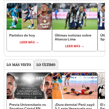
Partidos de hoy
Últimas noticias sobre
Últim
Alianza Lima
Sport
LEER MÁS
LEER MÁS
LO MÁS VISTO
LO ÚLTIMO
Previa Universitario vs
¡Dura derrota! Perú cayó
El dí
Sporting Cristal EN
3-1 ante Venezuela por
Fern