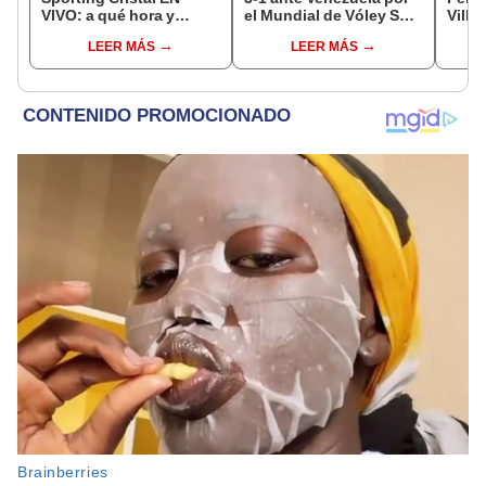
VIVO: a qué hora y
el Mundial de Vóley Sub
Villa
dónde ver el partido de
17
verda
LEER MÁS
LEER MÁS
hoy por el Torneo
comp
Clausura de la Liga 1
2026