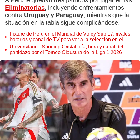
A Perú le quedan tres partidos por jugar en las
Eliminatorias
,
incluyendo enfrentamientos
contra
Uruguay y Paraguay
, mientras que la
situación en la tabla sigue complicándose.
Fixture de Perú en el Mundial de Vóley Sub 17: rivales,
horarios y canal de TV para ver a la selección en el
torneo
Universitario - Sporting Cristal: día, hora y canal del
partidazo por el Torneo Clausura de la Liga 1 2026