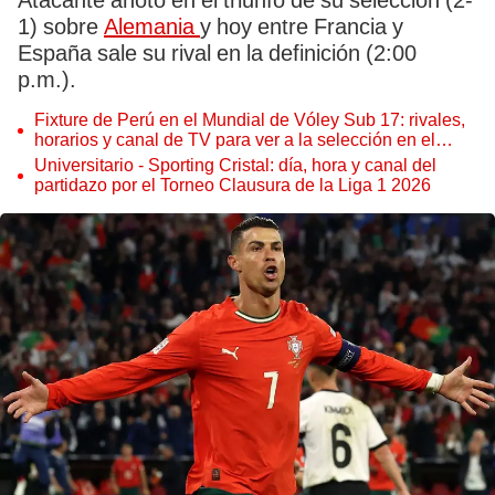
Atacante anotó en el triunfo de su selección (2-
1) sobre
Alemania
y hoy entre Francia y
España sale su rival en la definición (2:00
p.m.).
Fixture de Perú en el Mundial de Vóley Sub 17: rivales,
horarios y canal de TV para ver a la selección en el
torneo
Universitario - Sporting Cristal: día, hora y canal del
partidazo por el Torneo Clausura de la Liga 1 2026