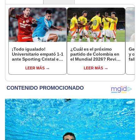
¡Todo igualado!
¿Cuál es el próximo
Gerd 
Universitario empató 1-1
partido de Colombia en
y ca
ante Sporting Cristal en
el Mundial 2026? Revisa
falle
el estadio Monumental
el calendario oficial
LEER MÁS
LEER MÁS
por el Torneo Clausura
de la Liga 1 2026