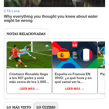
NOTAS RELACIONADAS
Cristiano Ronaldo llega
España vs Francia EN
Parti
a los 937 goles y está
VIVO: ¿a qué hora y en
más cerca de los 1.000
qué canal ver la
que Lionel Messi de
semifinal de la UEFA
LEER MÁS
LEER MÁS
empatarlo
Nations League?
LO MÁS VISTO
LO ÚLTIMO